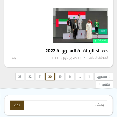
اهم الاخبار
حصــــاد الريــاضــــة الســــوريـــة 2022
الموقف الرياضي
24 كانون أول , 2022
0
السابق
1
…
18
19
20
21
22
23
التالي