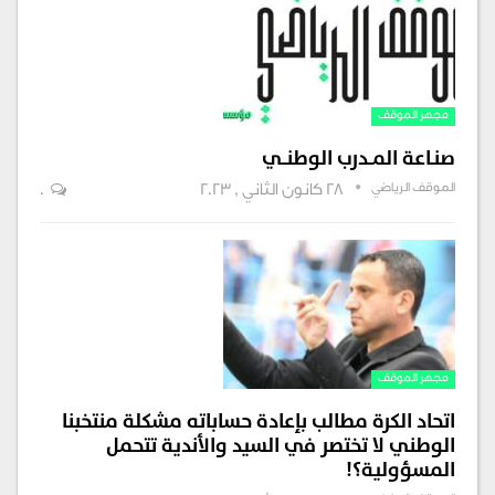
مجهر الموقف
صنـاعة المــدرب الوطنــي
الموقف الرياضي
28 كانون الثاني , 2023
0
مجهر الموقف
اتحاد الكرة مطالب بإعادة حساباته مشكلة منتخبنا
الوطني لا تختصر في السيد والأندية تتحمل
المسؤولية؟!