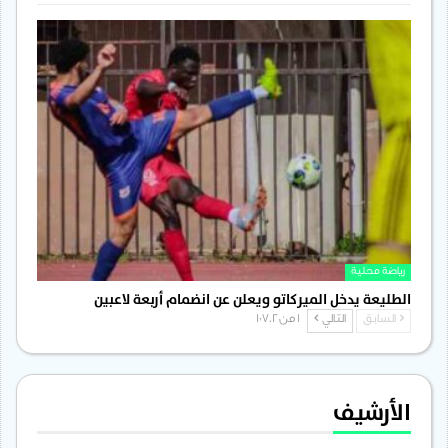
رياضة محلية
الطليعة يدخل الميركاتو ويعلن عن انضمام أربعة لاعبين
السابق
التالي
1 من 1٬702
الأرشيف