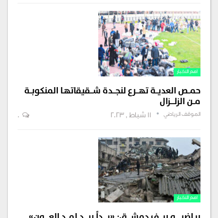
اهم الاخبار
حمــص العديــة تهـــرع لنجـــدة شـــقيقاتهـا المنكوبــة
مــن الزلــــزال
الموقف الرياضي
11 شباط , 2023
0
اهم الاخبار
ريـاضيـــــو ريـــف دمشــــق: «يــــداً بيــــد لمـــد العــــون»