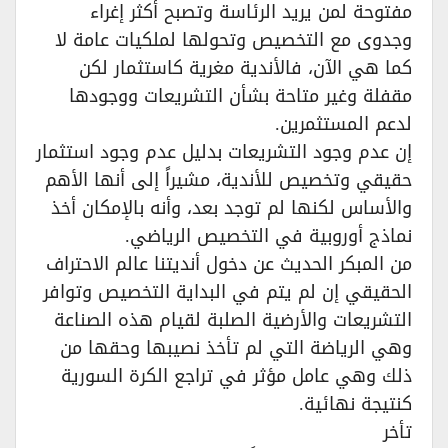
مفتوحة لمن يريد الرئاسة وتصبح أكثر إغراء
وجدوى مع التخصيص وتحولها لملكيات عامة لا
كما هي الآن، فالأندية مغرية كاستثمار لكن
مقفلة وغير متاحة بشأن التشريعات ووجودها
لدعم المستثمرين.‏
إن عدم وجود التشريعات بدليل عدم وجود استثمار
حقيقي وتخصيص للأندية، مشيراً إلى أنها الأهم
والأساس لكنها لم توجد بعد، وأنه بالإمكان أخذ
نماذج أوروبية في التخصيص الرياضي.‏
من المبكر الحديث عن دخول أنديتنا عالم الاحتراف
الحقيقي إن لم يتم في البداية التخصيص وتوافر
التشريعات والأرضية الصلبة لقيام هذه الصناعة
وهي الرياضة التي لم تأخذ نصيبها وحقها من
ذلك وهي عامل مؤثر في تراجع الكرة السورية
كنتيجة نهائية.‏
تأخر‏