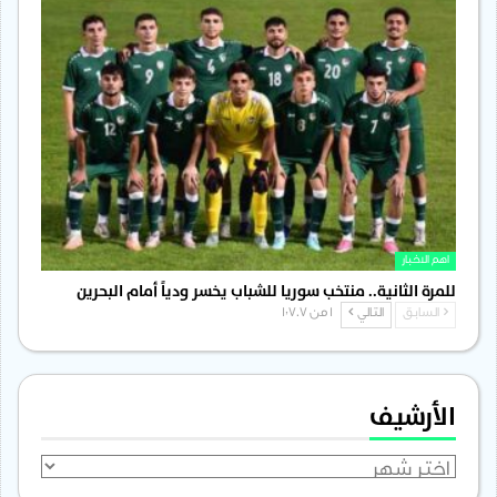
اهم الاخبار
للمرة الثانية.. منتخب سوريا للشباب يخسر ودياً أمام البحرين
السابق
التالي
1 من 1٬707
الأرشيف
الأرشيف