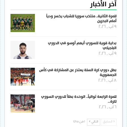
آخر الأخبار
للمرة الثانية.. منتخب سوريا للشباب يخسر ودياً
أمام البحرين
9 آب , 2026
بداية قوية للسوري أيهم أوسو في الدوري
البلجيكي
9 آب , 2026
بطل دوري كرة السلة يعتذر عن المشاركة في كأس
الجمهورية
8 آب , 2026
للمرة الرابعة توالياً.. الوحدة بطلاً للدوري السوري
لكرة…
6 آب , 2026
السابق
التالي
1 من 485