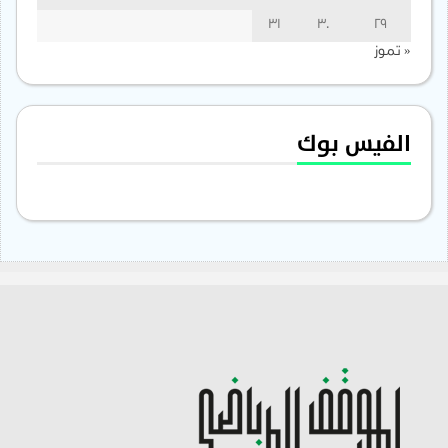
31
30
29
« تموز
الفيس بوك