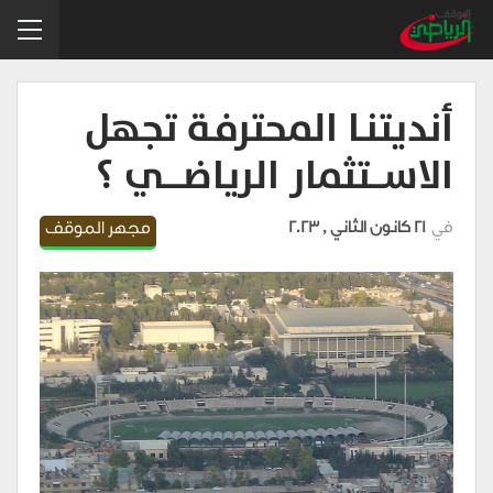
أنديتنـا المحترفـة تجهل
الاســـتثمار الرياضــــي ؟
في
21 كانون الثاني , 2023
مجهر الموقف