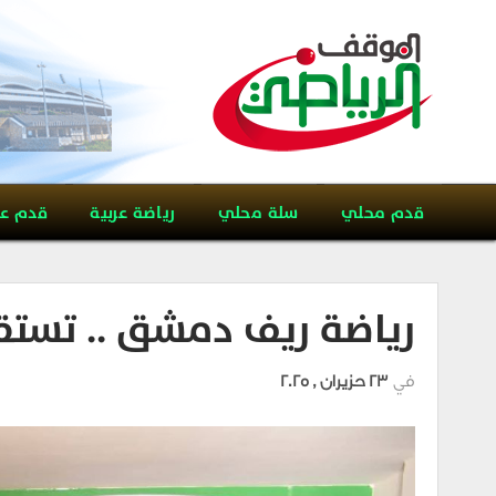
قدم محلي
سلة محلي
رياضة عربية
قدم ع
رياضة ريف دمشق .. تستقط
في
23 حزيران , 2025