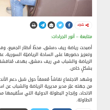
شارك
متابعة – أنور الجرادات:
أصبحت رياضة ريف دمشق، محطّ أنظار الجميع، وفي
وتعزيز حضورها على الساحة الرياضيّة السورية، عقد
الرياضة والشباب في ريف دمشق، بهدف مُناقشة
بشكلٍ خاص.
وشهد الاجتماع نقاشاً مُعمقاً حول سُبل دعم الأند
من جهته عبّر مدير مديرية الرياضة والشباب عن است
الاتحاد، وإنجاح البطولة الدولية التي ستُقيمها مد
الطاولة.