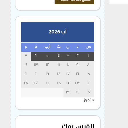
آب 2026
س
د
ن
ث
أرب
خ
ج
7
6
5
4
3
2
1
14
13
12
11
10
9
8
21
20
19
18
17
16
15
28
27
26
25
24
23
22
31
30
29
« تموز
الفيس بوك