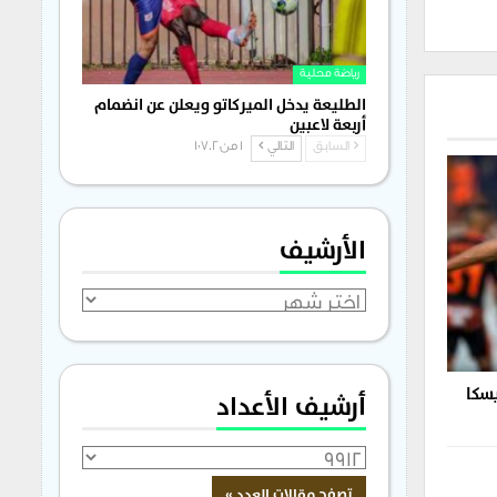
رياضة محلية
الطليعة يدخل الميركاتو ويعلن عن انضمام
أربعة لاعبين
السابق
التالي
1 من 1٬702
الأرشيف
الأرشيف
يسكا
أرشيف الأعداد