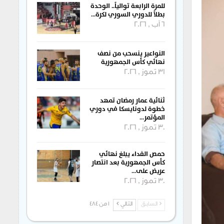
للمرة الرابعة توالياً.. الوحدة
بطلاً للدوري السوري لكرة…
6 آب , 2026
النواعير ينسحب من نصف
نهائي كأس الجمهورية
31 تموز , 2026
ثنائية عمار رمضان تمهد
خطوة لدونايسكا في دوري
المؤتمر…
30 تموز , 2026
حمص الفداء يبلغ نهائي
كأس الجمهورية بعد انتصار
عريض على…
30 تموز , 2026
السابق
التالي
1 من 484