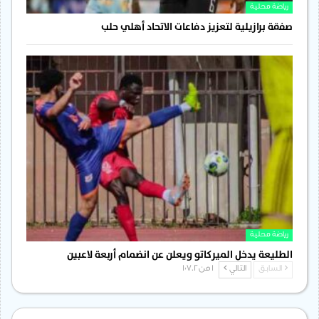
رياضة محلية
صفقة برازيلية لتعزيز دفاعات الاتحاد أهلي حلب
رياضة محلية
الطليعة يدخل الميركاتو ويعلن عن انضمام أربعة لاعبين
السابق
التالي
1 من 1٬702