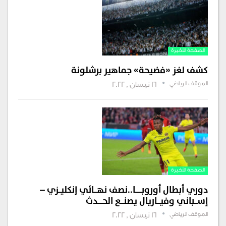
الصفحة الأخيرة
كشف لغز «فضيحة» جماهير برشلونة
الموقف الرياضي
16 نيسان , 2022
الصفحة الأخيرة
دوري أبطال أوروبــــــا..نصف نهـــائي إنكليــزي –
إســـباني وفيـــاريال يصنـــع الحـــــدث
الموقف الرياضي
16 نيسان , 2022