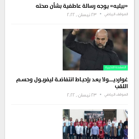
«بيليه» يوجه رسالة عاطفية بشأن صحته
الموقف الرياضي
23 نيسان , 2022
الصفحة الأخيرة
غوارديـــــــولا يعـد بإحبــاط انتفاضــة ليفربــول وحسـم
اللقب
الموقف الرياضي
23 نيسان , 2022