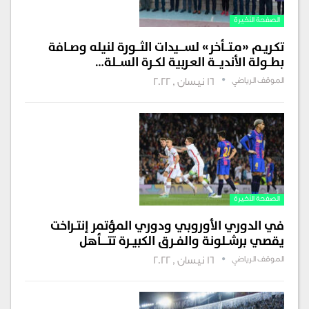
الصفحة الأخيرة
تكـريـم «مـتـــأخر» لســــيدات الثـــورة لنيله وصــافة
بطــولة الأنديـــة العـربية لكــرة الســـلة…
الموقف الرياضي
16 نيسان , 2022
الصفحة الأخيرة
في الدوري الأوروبي ودوري المؤتمر إنتــراخت
يقصي برشــلونة والفــرق الكبيــرة تتـــــأهل
الموقف الرياضي
16 نيسان , 2022