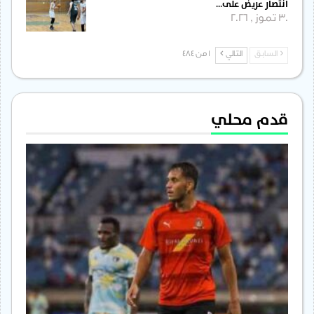
انتصار عريض على…
30 تموز , 2026
السابق
التالي
1 من 484
قدم محلي