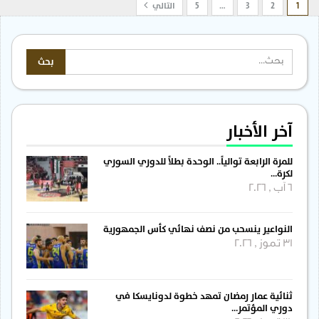
1
2
3
…
5
التالي
آخر الأخبار
للمرة الرابعة توالياً.. الوحدة بطلاً للدوري السوري
لكرة…
6 آب , 2026
النواعير ينسحب من نصف نهائي كأس الجمهورية
31 تموز , 2026
ثنائية عمار رمضان تمهد خطوة لدونايسكا في
دوري المؤتمر…