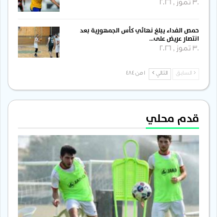
30 تموز , 2026
حمص الفداء يبلغ نهائي كأس الجمهورية بعد
انتصار عريض على…
30 تموز , 2026
السابق
التالي
1 من 484
قدم محلي