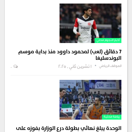
أخبار النجوم محلي
7 دقائق (لعب) لمحمود داوود منذ بداية موسم
البوندسليغا
الموقف الرياضي
1 تشرين ثاني , 2025
0
رياضة محلية
الوحدة يبلغ نهائي بطولة درع الوزارة بفوزه على