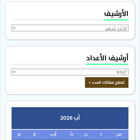
الأرشيف
الأرشيف
أرشيف الأعداد
آب 2026
س
د
ن
ث
أرب
خ
ج