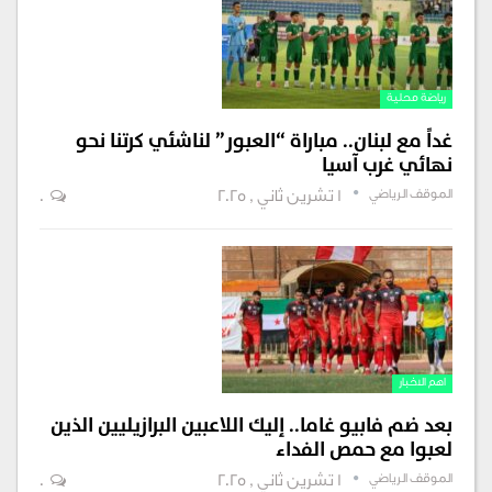
رياضة محلية
غداً مع لبنان.. مباراة “العبور” لناشئي كرتنا نحو
نهائي غرب آسيا
الموقف الرياضي
1 تشرين ثاني , 2025
0
اهم الاخبار
بعد ضم فابيو غاما.. إليك اللاعبين البرازيليين الذين
لعبوا مع حمص الفداء
الموقف الرياضي
1 تشرين ثاني , 2025
0