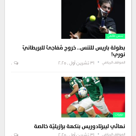
تنس عالمي
بطولة باريس للتنس.. خروج مُفاجئ للبريطانيّ
نوري!
الموقف الرياضي
31 تشرين أول , 2025
0
دوريات
نهائي ليبرتادوريس بنكهة برازيليّة خالصة
الموقف الرياضي
31 تشرين أول , 2025
0