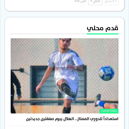
السابق
التالي
1 من 484
قدم محلي
رياضة محلية
استعداداً للدوري الممتاز.. الهلال يبرم صفقتين جديدتين