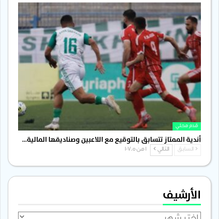
قدم محلي
أندية الممتاز تتسابق بالتوقيع مع اللاعبين وصناديقها المالية…
السابق
التالي
1 من 1٬705
الأرشيف
الأرشيف