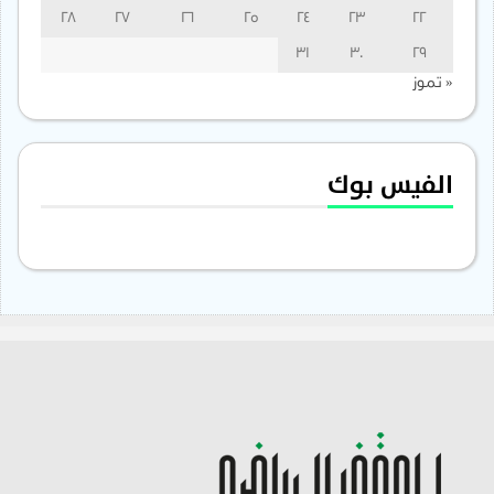
28
27
26
25
24
23
22
31
30
29
« تموز
الفيس بوك