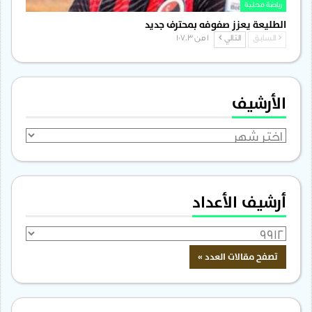
رياضة محلية
الطليعة يعزز صفوفه بمحترف جديد
السابق
التالي
1 من 1٬703
الأرشيف
الأرشيف
أرشيف الأعداد