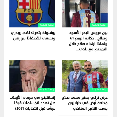
رياضة عالمية
رياضة عالمية
بين عروس البحر الأسود
برشلونة يتحرك لضم رودري
وصلاح.. حكاية الرقم 61
ويسعى للاحتفاظ بتوريس
ولماذا ارتداه صلاح خلال
التقديم مع نادي…
رياضة عالمية
رياضة عالمية
عرض تركي يمنح محمد صلاح
إنفانتينو في مرمى الأزمة..
قطعة أرض في طرابزون
هل تهدد انقسامات فيفا
بسبب التغير المناخي
عرشه قبل انتخابات 2031؟