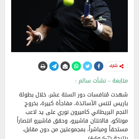
شارك
متابعة – نشأت سالم :
شهدت مُنافسات دور الستة عشر، خلال بطولة
باريس لتنس الأساتذة، مفاجأة كبيرة، بخروج
النجم البريطاني كاميرون نوري على يد لاعب
موناكو، فالانتان فاشيرو، وحقق فاشيرو انتصاراً
مستحقاً ومباشراً، بمجموعتين من دون مقابل،
بنتيجة (7-6 و6-4).