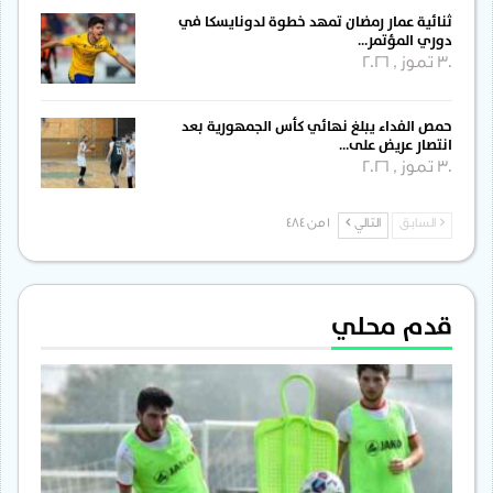
ثنائية عمار رمضان تمهد خطوة لدونايسكا في
دوري المؤتمر…
30 تموز , 2026
حمص الفداء يبلغ نهائي كأس الجمهورية بعد
انتصار عريض على…
30 تموز , 2026
السابق
التالي
1 من 484
قدم محلي