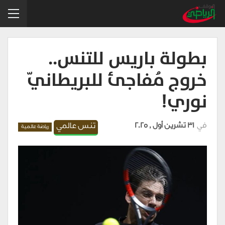
بطولة باريس للتنس..
خروج مُفاجئ للبريطانيّ
نوري!
في
31 تشرين أول , 2025
تنس عالمي
رياضة عالمية