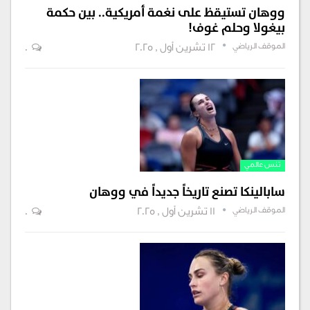
ووهان تستيقظ على نغمة أمريكية.. بين حكمة
بيغولا وحلم غوف!
الموقف الرياضي
12 تشرين أول , 2025
0
تنس عالمي
سابالينكا تصنع تاريخاً جديداً في ووهان
الموقف الرياضي
11 تشرين أول , 2025
0