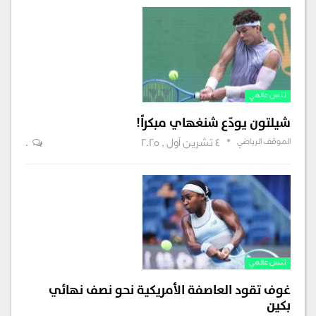
تنس عالمي
شيلتون يودّع شنغهاي مبكراً!
الموقف الرياضي
4 تشرين أول , 2025
0
تنس عالمي
غوف تقود العاصفة الأمريكية نحو نصف نهائي
بكين