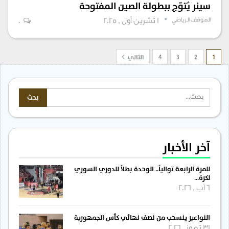
سينر يُتوّج ببطولة الصين المفتوحة
الموقف الرياضي
1 تشرين أول , 2025
0
1
2
3
4
التالي
آخر الأخبار
للمرة الرابعة توالياً.. الوحدة بطلاً للدوري السوري
لكرة…
6 آب , 2026
النواعير ينسحب من نصف نهائي كأس الجمهورية
31 تموز , 2026