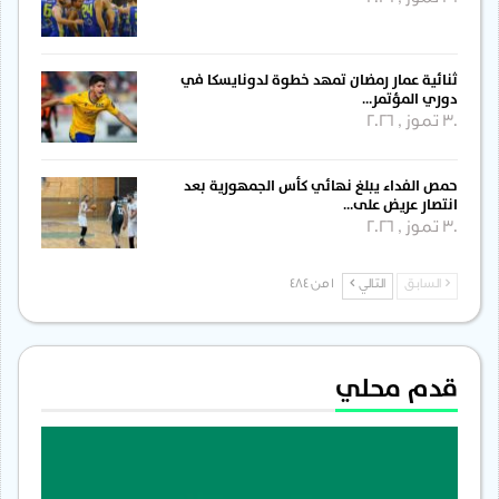
ثنائية عمار رمضان تمهد خطوة لدونايسكا في
دوري المؤتمر…
30 تموز , 2026
حمص الفداء يبلغ نهائي كأس الجمهورية بعد
انتصار عريض على…
30 تموز , 2026
السابق
التالي
1 من 484
قدم محلي