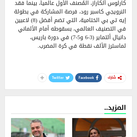
كارلوس ألكاراز، المُصنف الأول عالمياً، بينما فقد
النرويجي كاسبر رود، فرصة المشاركة في بطولة
إيه تي بي الختامية، التي تضم أفضل (8) لاعبين
في التصنيف العالمي، بسقوطه أمام الألماني
دانيال ألتماير (3-6 و5-7) في دورة باريس،
لماسترز الألف نقطة في كرة المضرب.
Twitter
Facebook
شارك
المزيد..