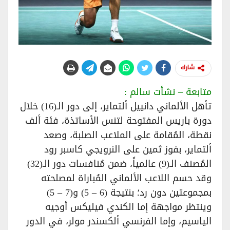
شارك
متابعة – نشأت سالم :
تأهل الألماني دانييل ألتماير، إلى دور الـ(16) خلال
دورة باريس المفتوحة لتنس الأساتذة، فئة ألف
نقطة، المُقامة على الملاعب الصلبة، وصعد
ألتماير، بفوز ثمين على النرويجي كاسبر رود
المُصنف الـ(9) عالمياً، ضمن مُنافسات دور الـ(32)
وقد حسم اللاعب الألماني المُباراة لمصلحته
بمجموعتين دون رد؛ بنتيجة (6 – 5) و(7 – 5)
وينتظر مواجهة إما الكندي فيليكس أوجيه
الياسيم، وإما الفرنسي ألكسندر مولر، في الدور