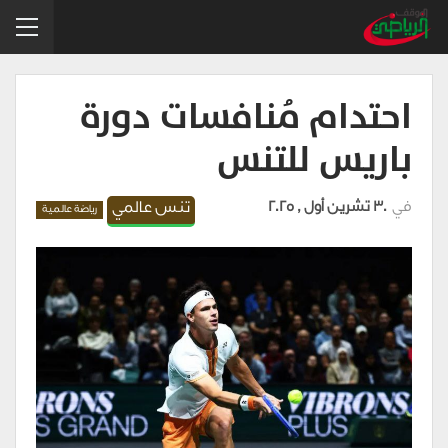
احتدام مُنافسات دورة
باريس للتنس
في
30 تشرين أول , 2025
تنس عالمي
رياضة عالمية