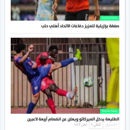
رياضة محلية
صفقة برازيلية لتعزيز دفاعات الاتحاد أهلي حلب
رياضة محلية
الطليعة يدخل الميركاتو ويعلن عن انضمام أربعة لاعبين
السابق
التالي
1 من 1٬702