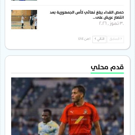
حمص الفداء يبلغ نهائي كأس الجمهورية بعد
انتصار عريض على…
30 تموز , 2026
السابق
التالي
1 من 484
قدم محلي