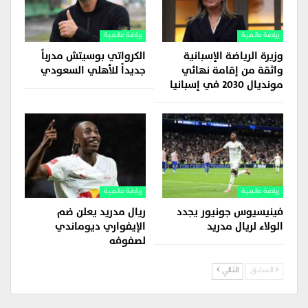
رياضة عالمية
رياضة عالمية
وزيرة الرياضة الإسبانية
الكرواتي بوسيتش مدرباً
واثقة من إقامة نهائي
جديداً للأهلي السعودي
مونديال 2030 في إسبانيا
رياضة عالمية
رياضة عالمية
فينيسيوس جونيور يجدد
ريال مدريد يعلن ضم
الولاء لريال مدريد
الإيفواري ديوماندي
لصفوفه
السابق
التالي