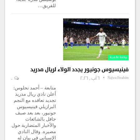
للفريق…
رياضة عالمية
فينيسيوس جونيور يجدد الولاء لريال مدريد
Najwa Ibrahim
6 آب , 2026
0
متابعة – أحمد نحلوس:
أعلن نادي ريال مدريد
تجديد تعاقده مع النجم
البرازيلي فينيسيوس
جونيور، بعد بعد صيف
حافل بالشائعات
والأخبار المتضاربة حول
مصيره. وقال النادي
الإسباني في بيان له