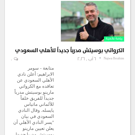
رياضة عالمية
الكرواتي بوسيتش مدرباً جديداً للأهلي السعودي
Najwa Ibrahim
6 آب , 2026
0
متابعة - سومر
الابراهيم: أعلن نادي
الأهلي السعودي عن
تعاقده مع الكرواتي
مارينو بوسيتش مدرباً
جديداً للفريق خلفاً
للألماني ماتياس
يايسله. وقال النادي
السعودي في بيان
"يسر النادي الأهلي أن
يعلن تعيين مارينو
بوسيتش مدربا جديدا