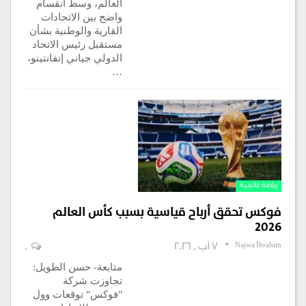
العالم، وسط انقسام
واضح بين الاتحادات
القارية والوطنية بشأن
مستقبل رئيس الاتحاد
الدولي جياني إنفانتينو،
…
رياضة عالمية
فوكس تحقق أرباح قياسية بسبب كأس العالم
2026
Najwa Ibrahim
7 آب , 2026
0
متابعة- حسن الطويل:
تجاوزت شركة
"فوكس" توقعات وول