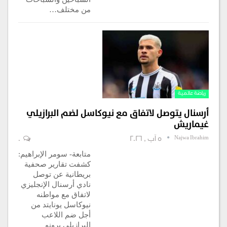
من مختلف…
رياضة عالمية
أرسنال يتوصل لاتفاق مع نيوكاسل لضم البرازيلي
غيماريش
Najwa Ibrahim
5 آب , 2026
0
متابعة- سومر الإبراهيم:
كشفت تقارير صحفية
بريطانية عن توصل
نادي أرسنال الإنجليزي
لاتفاق مع مواطنه
نيوكاسل يونايتد من
أجل ضم اللاعب
البرازيلي برونو