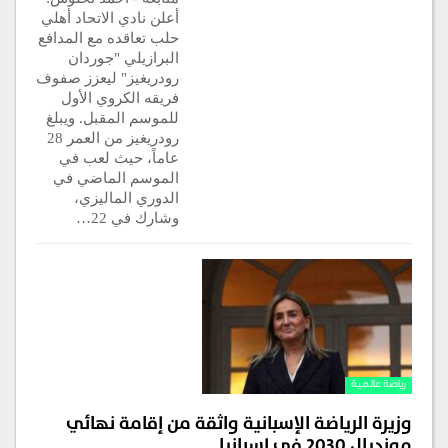
أعلن نادي الاتحاد أهلي
حلب تعاقده مع المدافع
البرازيلي "جوردان
رودريغيز" ليعزز صفوف
فريقه الكروي الأول
للموسم المقبل. ويبلغ
رودريغيز من العمر 28
عاماً، حيث لعب في
الموسم الماضي في
الدوري الماليزي،
وشارك في 22…
رياضة عالمية
وزيرة الرياضة الإسبانية واثقة من إقامة نهائي
مونديال 2030 في إسبانيا