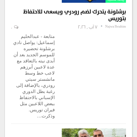
برشلونة يتحرك لضم رودري ويسعى للاحتفاظ
بتوريس
Najwa Ibrahim
7 آب , 2026
0
متابعة - عبدالحليم
إسماعيل: يواصل نادي
برشلونة تحضيره
للموسم الجديد بعد أن
أبدى نيته بالتعاقد مع
عدة لاعبين أبرزهم
لاعب خط وسط
مانشستر سيتي
رودري، بالإضافة إلى
رغبة بطل الدوري
الإسباني بالاحتفاظ
ببعض اللاعبين مثل
فيران توريس.
وذكرت…