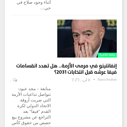
أثناء وجود صلاح في
حي…
رياضة عالمية
إنفانتينو في مرمى الأزمة.. هل تهدد انقسامات
فيفا عرشه قبل انتخابات 2031؟
Najwa Ibrahim
7 آب , 2026
0
متابعة – مجد عبود:
تتواصل تداعيات الأزمة
التي ضربت أروقة
الاتحاد الدولي لكرة
القدم "فيفا" بعد
التراجع عن مشروع بيع
حصص من حقوق كأس