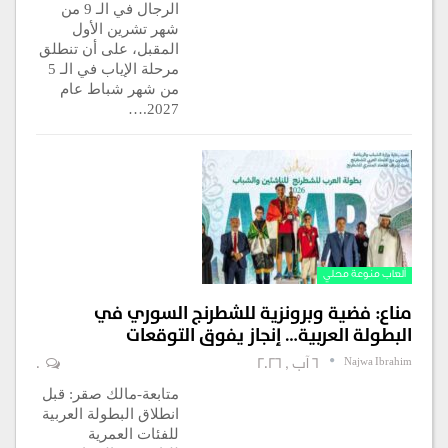
الرجال في الـ 9 من
شهر تشرين الأول
المقبل، على أن تنطلق
مرحلة الإياب في الـ 5
من شهر شباط عام
2027.…
ألعاب منوعة محلي
مناع: فضية وبرونزية للشطرنج السوري في
البطولة العربية… إنجاز يفوق التوقعات
Najwa Ibrahim
6 آب , 2026
0
متابعة-مالك صقر: قبل
انطلاق البطولة العربية
للفئات العمرية