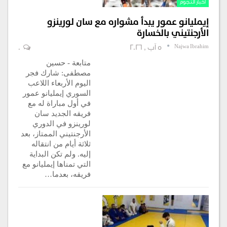
أخبار النجوم
إيمليانو عمور يبدأ مشواره مع سان لورينزو
الأرجنتيني بالخسارة
Najwa Ibrahim
5 آب , 2026
0
متابعة - حسين
مصطفى: شارك فجر
اليوم الأربعاء اللاعب
السوري إيمليانو عمور
في أول مباراة له مع
فريقه الجديد سان
لورينزو في الدوري
الأرجنتيني الممتاز، بعد
ثلاثة أيام من انتقاله
إليه. ولم تكن البداية
التي تمناها إيمليانو مع
فريقه، بعدما…