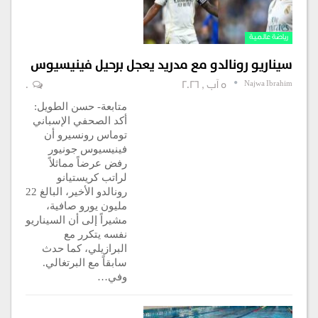
رياضة عالمية
سيناريو رونالدو مع مدريد يعجل برحيل فينيسيوس
Najwa Ibrahim
5 آب , 2026
0
متابعة- حسن الطويل:
أكد الصحفي الإسباني
توماس رونسيرو أن
فينيسيوس جونيور
رفض عرضاً مماثلاً
لراتب كريستيانو
رونالدو الأخير، البالغ 22
مليون يورو صافية،
مشيراً إلى أن السيناريو
نفسه يتكرر مع
البرازيلي، كما حدث
سابقاً مع البرتغالي.
وفي…