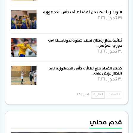
النواعير ينسحب من نصف نهائي كأس الجمهورية
31 تموز , 2026
ثنائية عمار رمضان تمهد خطوة لدونايسكا في
دوري المؤتمر…
30 تموز , 2026
حمص الفداء يبلغ نهائي كأس الجمهورية بعد
انتصار عريض على…
30 تموز , 2026
السابق
التالي
1 من 484
قدم محلي