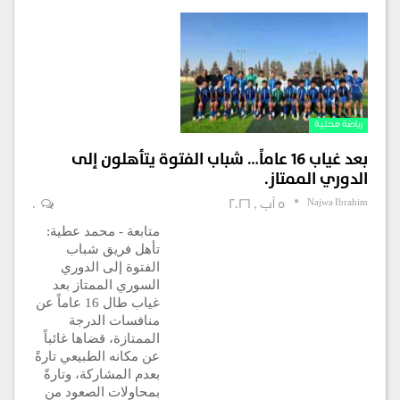
رياضة محلية
بعد غياب 16 عاماً… شباب الفتوة يتأهلون إلى
الدوري الممتاز.
Najwa Ibrahim
5 آب , 2026
0
متابعة - محمد عطية:
تأهل فريق شباب
الفتوة إلى الدوري
السوري الممتاز بعد
غياب طال 16 عاماً عن
منافسات الدرجة
الممتازة، قضاها غائباً
عن مكانه الطبيعي تارةً
بعدم المشاركة، وتارةً
بمحاولات الصعود من