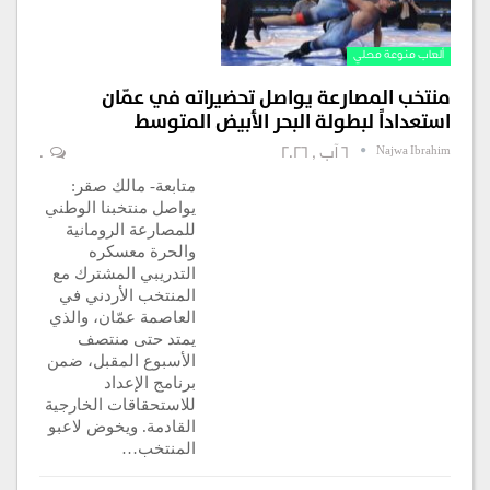
ألعاب منوعة محلي
منتخب المصارعة يواصل تحضيراته في عمّان
استعداداً لبطولة البحر الأبيض المتوسط
Najwa Ibrahim
6 آب , 2026
0
متابعة- مالك صقر:
يواصل منتخبنا الوطني
للمصارعة الرومانية
والحرة معسكره
التدريبي المشترك مع
المنتخب الأردني في
العاصمة عمّان، والذي
يمتد حتى منتصف
الأسبوع المقبل، ضمن
برنامج الإعداد
للاستحقاقات الخارجية
القادمة. ويخوض لاعبو
المنتخب…