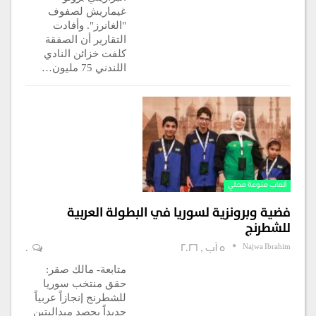
غيماريش لصفوف
"الغانرز". وأفادت
التقارير أن الصفقة
كلفت خزائن النادي
اللندني 75 مليون…
ألعاب منوعة محلي
فضية وبرونزية لسوريا في البطولة العربية
للشطرنج
Najwa Ibrahim
5 آب , 2026
0
متابعة- مالك صقر:
حقق منتخب سوريا
للشطرنج إنجازاً عربياً
جديداً بحصد ميداليتين