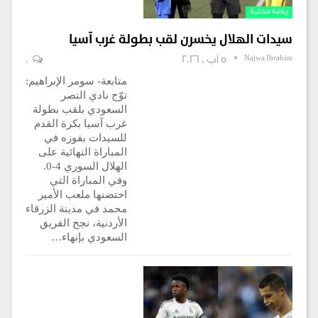
رياضة محلية
سيدات الهلال يخسرن لقب بطولة غرب آسيا
Najwa Ibrahim
5 آب , 2026
0
متابعة- سومر الإبراهيم:
توّج نادي النصر
السعودي بلقب بطولة
غرب آسيا بكرة القدم
للسيدات بفوزه في
المباراة النهائية على
الهلال السوري 4-0.
وفي المباراة التي
احتضنها ملعب الأمير
محمد في مدينة الزرقاء
الأردنية، نجح الفريق
السعودي بإنهاء…