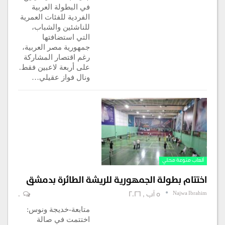
في البطولة العربية
الفردية للفئات العمرية
للناشئين والشباب،
التي استضافتها
جمهورية مصر العربية،
رغم اقتصار المشاركة
على أربعة لاعبين فقط.
ونال فواز عقيلي…
ألعاب منوعة محلي
اختتام بطولة الجمهورية للريشة الطائرة بدمشق
Najwa Ibrahim
5 آب , 2026
0
متابعة-خديجة ونوس:
اختتمت في صالة