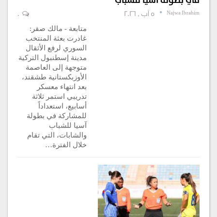
في بطولة آسيا للشباب
Najwa Ibrahim
5 آب , 2026
0
متابعة - مالك صقر:
غادرت بعثة المنتخب
السوري لرفع الأثقال
مدينة إسطنبول التركية
متوجهة إلى العاصمة
الأوزبكستانية طشقند،
بعد انتهاء معسكر
تدريبي استمر ثلاثة
أسابيع، استعداداً
للمشاركة في بطولة
آسيا للشباب
والشابات، التي تقام
خلال الفترة…