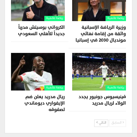
رياضة عالمية
رياضة عالمية
وزيرة الرياضة الإسبانية
الكرواتي بوسيتش مدرباً
واثقة من إقامة نهائي
جديداً للأهلي السعودي
مونديال 2030 في إسبانيا
رياضة عالمية
رياضة عالمية
فينيسيوس جونيور يجدد
ريال مدريد يعلن ضم
الولاء لريال مدريد
الإيفواري ديوماندي
لصفوفه
السابق
التالي