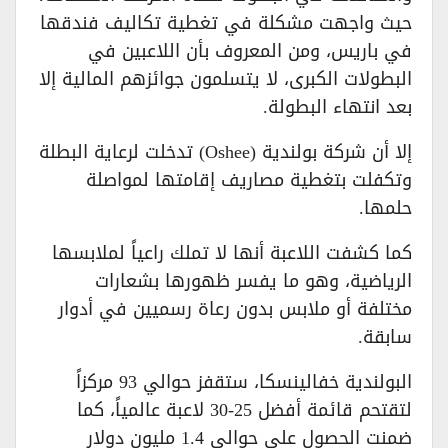
حيث واجهت مشكلة في تغطية تكاليف فندقها
في باريس، ومن المعروف بأن اللاعبين في
البطولات الكبرى، لا يتسلمون جوائزهم المالية إلا
بعد انتهاء البطولة.
إلا أن شركة بولندية (Oshee) تدخلت لرعاية البطلة
وتكفلت بتغطية مصاريف إقامتها لمواصلة
حلمها.
كما كشفت اللاعبة أنها لا تملك راعياً لملابسها
الرياضية، وهو ما يفسر ظهورها بشعارات
مختلفة أو ملابس بدون رعاة رسميين في أدوار
سابقة.
البولندية خفالينسكا، ستقفز حوالي 93 مركزاً
لتقتحم قائمة أفضل 25-30 لاعبة عالمياً، كما
ضمنت الحصول على حوالي 1.4 مليون دولار