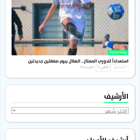
رياضة محلية
استعداداً للدوري الممتاز.. الهلال يبرم صفقتين جديدتين
السابق
التالي
1 من 1٬705
الأرشيف
الأرشيف