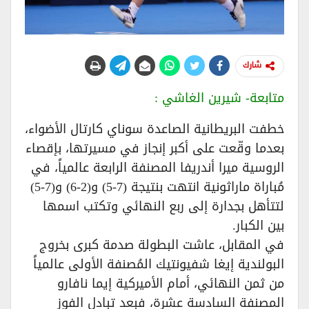
شارك
متابعة- شيرين الغاشي :
خطفت البريطانية الصاعدة سوناي كارتال الأضواء،
بعدما وقّعت على أكبر إنجاز في مسيرتها، بإقصاء
الروسية ميرا أندريفا المصنفة الرابعة عالمياً، في
مُباراة ماراثونية انتهت بنتيجة (7-5) و(2-6) و(7-5)
لتتأهل بجدارة إلى ربع النهائي وتكتب اسمها
بين الكبار.
في المقابل، عاشت البطولة صدمة كبرى بخروج
البولندية إيغا شفيونتيك المُصنفة الأولى عالمياً
من ثمن النهائي، أمام الأميركية إيما نافارو
المصنفة السادسة عشرة، فبعد تبادل الفوز