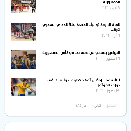
الجمهورية
8 آب , 2026
للمرة الرابعة توالياً.. الوحدة بطلاً للدوري السوري
لكرة…
6 آب , 2026
النواعير ينسحب من نصف نهائي كأس الجمهورية
31 تموز , 2026
ثنائية عمار رمضان تمهد خطوة لدونايسكا في
دوري المؤتمر…
30 تموز , 2026
السابق
التالي
1 من 484