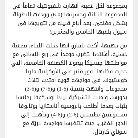
بمجموعة لكل لاعبة، انهارت شفيونتيك تماماً في
المجموعة الثالثة وخسرتها (0-6) وودعت البطولة
بشكل مفاجئ، بعد أيام قليلة من تتويجها في
سيول بلقبها الخامس والعشرين!
من جهتها، أكدت نافارو أنها دخلت اللقاء، بصلابة
ذهنية، أهّلتها لتضرب موعداً في ربع النهائي مع
مواطنتها جيسيكا بيغولا المُصنفة الخامسة، التي
حجزت مكانها بفوز مثير على الأوكرانية مارتا
كوستيوك، في مواجهة قوية امتدت لثلاث
مجموعات وانتهت بنتيجة (6-1) و(6-7) و(6-3)
بدورها، واصلت التشيكية ليندا نوسكوفا رحلتها
بثبات بعدما أطاحت بالروسية أناستازيا بوتابوفا
بمجموعتين نظيفتين (6-2) و(6-4) وتأهلت إلى
الدور المُقبل، حيث تنتظرها مواجهة ناريّة مع
سوناي كارتال.