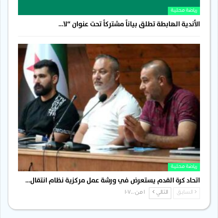
رياضة محلية
الأندية الهابطة تطلق بياناً مشتركاً تحت عنوان “لا…
رياضة محلية
اتحاد كرة القدم يستعرض في ورشة عمل مركزية نظام انتقال…
السابق
التالي
1 من 1٬700