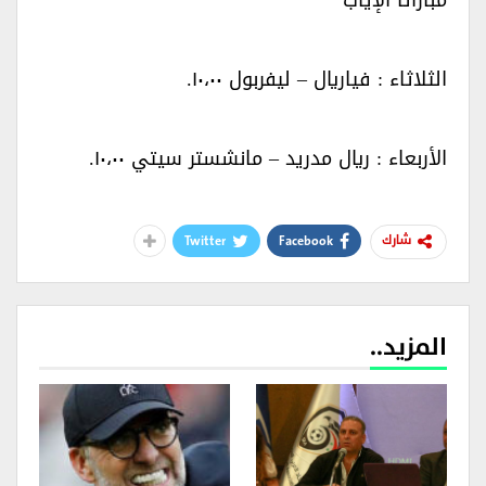
مباراتا الإياب‏
الثلاثاء : فياريال – ليفربول ١٠،٠٠.‏
الأربعاء : ريال مدريد – مانشستر سيتي ١٠،٠٠.‏
Twitter
Facebook
شارك
المزيد..