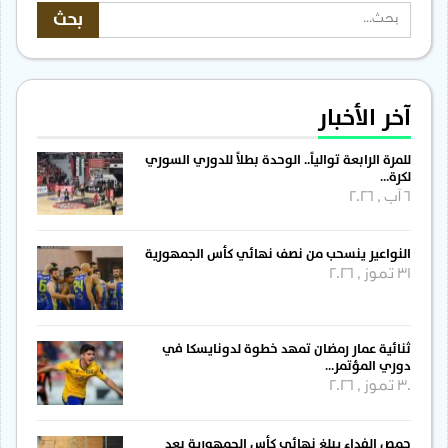
آخر الأخبار
للمرة الرابعة توالياً.. الوحدة بطلاً للدوري السوري
لكرة…
6 آب , 2026
النواعير ينسحب من نصف نهائي كأس الجمهورية
31 تموز , 2026
ثنائية عمار رمضان تمهد خطوة لدونايسكا في
دوري المؤتمر…
30 تموز , 2026
حمص الفداء يبلغ نهائي كأس الجمهورية بعد