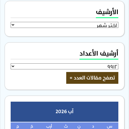
الأرشيف
الأرشيف
أرشيف الأعداد
آب 2026
س
د
ن
ث
أرب
خ
ج