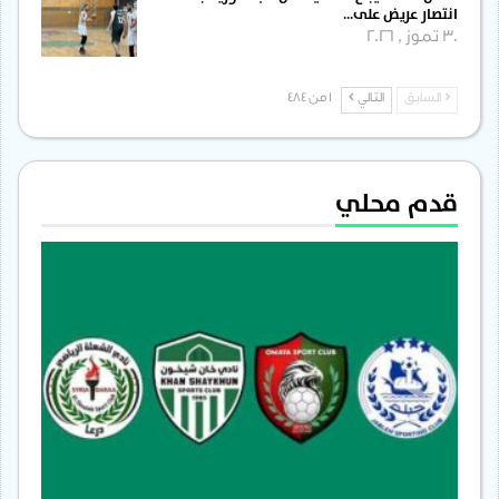
انتصار عريض على…
30 تموز , 2026
السابق
التالي
1 من 484
قدم محلي