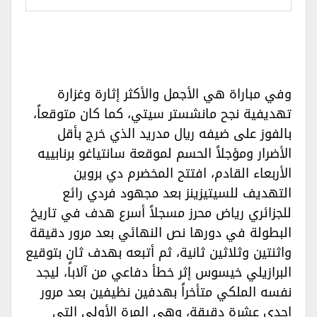
وفي مباراة هي الأجمل والأكثر إثارة وغزارة
تهديفية نجح مانشستر سيتي، كما كان متوقعاً،
بالفوز على ضيفه ريال مدريد الذي خرج بأقل
الأضرار ومؤجلاً الحسم لموقعة سانتياغو برنابييه
الأربعاء القادم، افتتح المخضرم دي بروين
التهديف للسيتيزينز بعد مجهود فردي رائع
للجزائري رياض محرز مسجلاً أسرع هدف في تاريخ
البطولة في دورها نص النهائي بعد مرور دقيقة
واثنتين وثلاثين ثانية، ثم أتبعه بهدف ثانٍ بتوقيع
البرازيلي خيسوس إثر خطأ دفاعي من آلابا، ليجد
نفسه الملكي متأخراً بهدفين نظيفين بعد مرور
إحدى عشرة دقيقة، وهي المرة الأولى التي