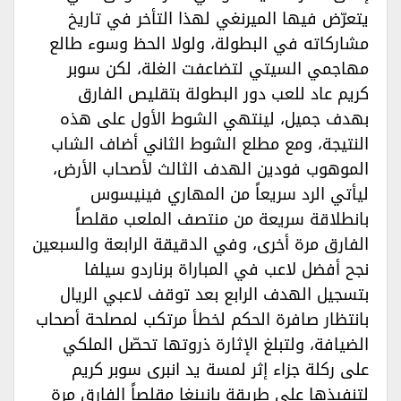
يتعرّض فيها الميرنغي لهذا التأخر في تاريخ
مشاركاته في البطولة، ولولا الحظ وسوء طالع
مهاجمي السيتي لتضاعفت الغلة، لكن سوبر
كريم عاد للعب دور البطولة بتقليص الفارق
بهدف جميل، لينتهي الشوط الأول على هذه
النتيجة، ومع مطلع الشوط الثاني أضاف الشاب
الموهوب فودين الهدف الثالث لأصحاب الأرض،
ليأتي الرد سريعاً من المهاري فينيسوس
بانطلاقة سريعة من منتصف الملعب مقلصاً
الفارق مرة أخرى، وفي الدقيقة الرابعة والسبعين
نجح أفضل لاعب في المباراة برناردو سيلفا
بتسجيل الهدف الرابع بعد توقف لاعبي الريال
بانتظار صافرة الحكم لخطأ مرتكب لمصلحة أصحاب
الضيافة، ولتبلغ الإثارة ذروتها تحصّل الملكي
على ركلة جزاء إثر لمسة يد انبرى سوبر كريم
لتنفيذها على طريقة بانينغا مقلصاً الفارق مرة