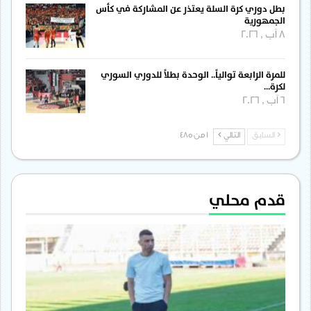
بطل دوري كرة السلة يعتذر عن المشاركة في كأس
الجمهورية
8 آب , 2026
للمرة الرابعة توالياً.. الوحدة بطلاً للدوري السوري
لكرة…
6 آب , 2026
السابق
التالي
1 من 485
قدم محلي