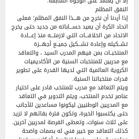
إلا أن يعتمد على الوجوه السابقة.‏
النفق المظلم
إذا أردنا أن نخرج من هـــذا النفق المظلم؛ فعلى
اتحاد الكرة أن يعيد حســـاباته من جديد حتى يخرج
الاتحاد من الخلافـــات التي لازمتـــه منذ إعـــادة
تشــكيله وإعادة تشـــكيل جميــع أجهـــزة
المنتخبــات بمن فيهم المدرب السيد ، والتعاقد
مع مدربين للمنتخبات السنية من الأكاديميات
الكروية العالمية التي لديها القدرة على تطوير
قدرات منتخباتنا السنية.‏
ويتم التعاقد مع مدرب للمنتخب قادر على اختيار
عناصر تخدم المنتخب، ويتم التدوير في التعاقد
مع المدربين الوطنيين ليكونوا مساعدين للأجانب
حتى يكتسبوا الخبرة، وتكون فترة بقائهم لا تزيد
على ثلاث سنوات، وتعطى الفرصة لمدربين آخرين.‏
كذلك التعاقد مع خبير فني له بصمات واضحة