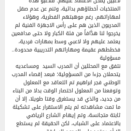
لاعبين يمكن الاعتماد عليهم؛ فلاعبو هذه
المنتخبات أخطاؤهم بدائية، وتنم عن عدم صقل
لمهاراتهم، رغم موهبتهم الفطرية، وهؤلاء
المدربون الذين هم على رأس الاجهزة الفنية لم
يخرجوا لنا هدَّافاً من فئة الكبار ولا حتى مدافعين
يعتمد عليهم ولا لاعبي وسط بمهارات فردية،
فخططهم عقيمة ومهاراتهم التدريبية محدودة..‏
مسؤولية‏
نتفق مع المحللين أن المدرب السيد ومساعديه
يتحملان جزءا من المسؤولية؛ فبعد إقصاء المدرب
الوطني فجر ابراهيم تم التعاقد مع المعلول
وتوفعنا من المعلول اختصار الوقت بدلا من البناء
من جديد، والذي قد يستغرق وقتا طويلا، إلا أن
ما تمت مشاهدته لم يتم الاستقرار على تشكيلة
ثابتة متجانسة، وتم إيهام الشارع الرياضي
بالاعتماد على الشباب، لكن الحقيقة لم يستطع