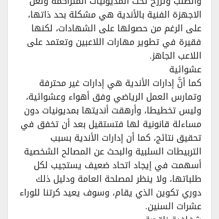
والطلب وترزح تحت المديونيات المتراكمة ولعل
الاجهزة الفنية بالأندية هي مشكلة بحد ذاتها،
على الرغم من حصولها على الشهادات، لكنها
فقيرة في تطوير مهارات اللاعبين وتعتمد على
اللاعب الجاهز.
عشوائية‏
كما أنَّ إدارات الأندية هي إدارات غير محترفة
وتمارس العمل الرياضي وفق أهواء وعشوائية،
وليس تخطيطا، وأرهقت أنديتها بمديونيات دون
مساءلة قانونية لها فتستقيل بعد أن تخفق في
تحقيق نتائج، كما أن إدارات الأندية بسبب
التربيطات السلبية والبحث عن المصالح الشخصية
أسهمت في إيجاد اتحاد ضعيف يستجيب لكل
طلباتها، ولا ينظر لمصلحة العامة ودليل ذلك
دوري تكوين الذي يقام، وسوف يعيد كرتنا للوراء
عشرات السنين.‏