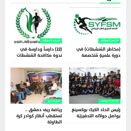
مجهر الموقف
مجهر الموقف
(مخاطر المُنشطات) في
(22) دارساً ودارسة في
دورة علميةٍ مُتخصصة
ندوة مكافحة المُنشطات
مجهر الموقف
اهم الاخبار
رئيس اتحاد الكيك بوكسينغ
رياضة ريف دمشق ..
يواصل جولاته التحفيزيّة
تستقطب أنظار كوادر كرة
الطاولة