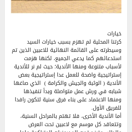
خيارات‏
كرتنا المحلية لم تهزم بسبب خيارات السيد
وسيطرته على القائمة النهائية للاعبين الذين تم
استدعائهم كما يدعي الجميع، لكنها هزمت
لأسباب متنوعة ومنها الأندية؛ حيث لم نر للأندية
إستراتيجية واضحة للعمل عدا إستراتيجية بعض
الأندية ( الوثبة والجيش والكرامة ) الذي صاغها
شبابه في ورش عمل متواصلة وبدأ تنفيذها
ومنها الاعتماد على بناء فرق سنية لتكون رافدا
للفريق الأول.‏
أما الأندية الأخرى، فلا تهتم بالمراحل السنية،
وتتعاقد كل موسم مع لاعبين تحت العرض