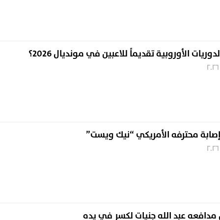
وريات الأوروبية تقديماً للاعبين في مونديال 2026؟
إصابة محترفه الأمريكي “نيك ويست”
 مدافعه عبد الله جنيات لكسر في يده