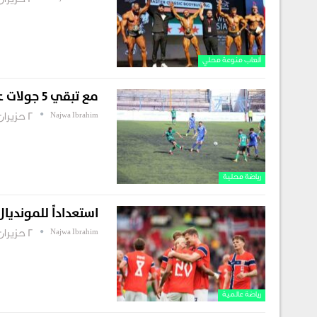
2 حزيران , 2026
ألعاب منوعة محلي
مع تبقي 5 جولات على النهاية.. صراع الهبوط يشتعل في دوري الأضواء
Najwa Ibrahim
2 حزيران , 2026
رياضة محلية
استعداداً للمونديال
Najwa Ibrahim
2 حزيران , 2026
رياضة عالمية