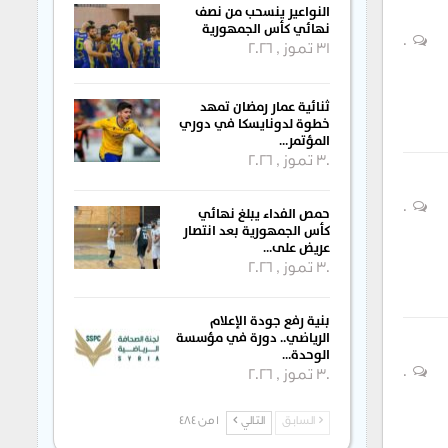
النواعير ينسحب من نصف
نهائي كأس الجمهورية
0
31 تموز , 2026
ثنائية عمار رمضان تمهد
خطوة لدونايسكا في دوري
المؤتمر…
30 تموز , 2026
0
حمص الفداء يبلغ نهائي
كأس الجمهورية بعد انتصار
عريض على…
30 تموز , 2026
بنية رفع جودة الإعلام
الرياضي.. دورة في مؤسسة
الوحدة…
0
30 تموز , 2026
السابق
التالي
1 من 484