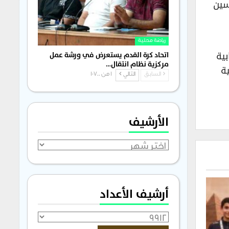
سين
رياضة محلية
بية
اتحاد كرة القدم يستعرض في ورشة عمل
مركزية نظام انتقال…
ية
السابق
التالي
1 من 1٬700
الأرشيف
الأرشيف
أرشيف الأعداد