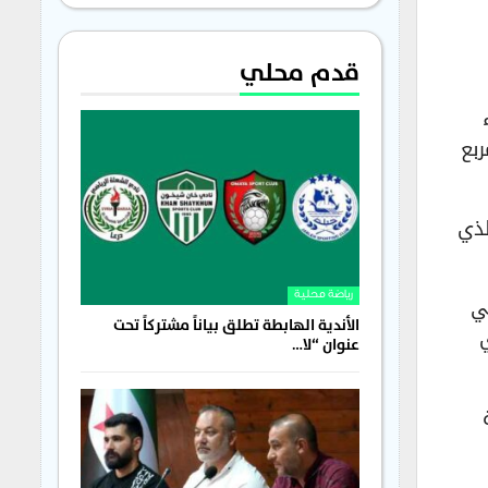
قدم محلي
بع
لذي
تي
رياضة محلية
الأندية الهابطة تطلق بياناً مشتركاً تحت
عنوان “لا…