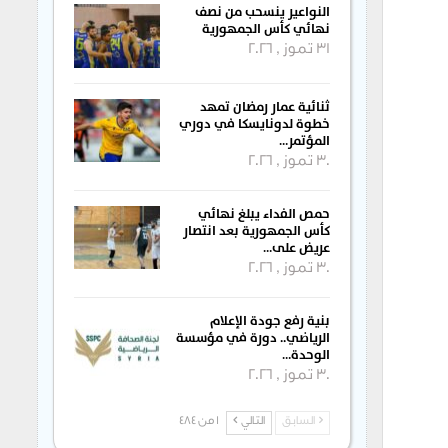
النواعير ينسحب من نصف
نهائي كأس الجمهورية
31 تموز , 2026
ثنائية عمار رمضان تمهد
خطوة لدونايسكا في دوري
المؤتمر…
30 تموز , 2026
حمص الفداء يبلغ نهائي
كأس الجمهورية بعد انتصار
عريض على…
30 تموز , 2026
بنية رفع جودة الإعلام
الرياضي.. دورة في مؤسسة
الوحدة…
30 تموز , 2026
السابق
التالي
1 من 484