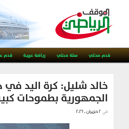
قدم محلي
سلة محلي
رياضة عربية
قدم ع
خالد شليل: كرة اليد في 
الجمهورية بطموحات كبير
في
2 حزيران , 2026