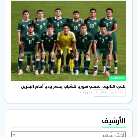
اهم الاخبار
للمرة الثانية.. منتخب سوريا للشباب يخسر ودياً أمام البحرين
السابق
التالي
1 من 1٬707
الأرشيف
الأرشيف