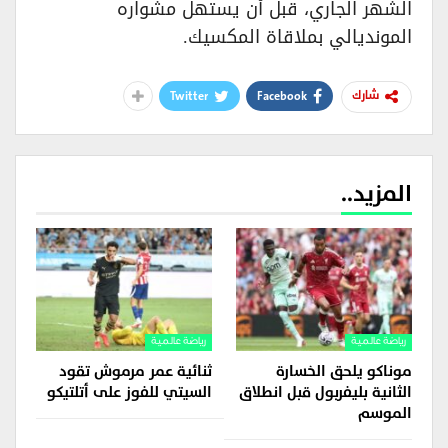
الشهر الجاري، قبل أن يستهل مشواره
المونديالي بملاقاة المكسيك.
Twitter
Facebook
شارك
المزيد..
رياضة عالمية
رياضة عالمية
موناكو يلحق الخسارة
ثنائية عمر مرموش تقود
الثانية بليفربول قبل انطلاق
السيتي للفوز على أتلتيكو
الموسم