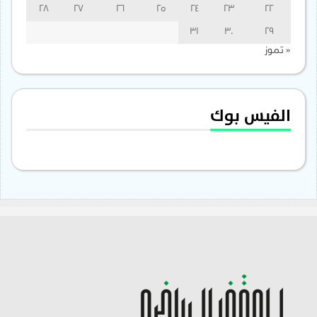
28
27
26
25
24
23
22
31
30
29
« تموز
الفيس بوك