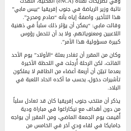
​وفي تصريحات لقناة (eNCA) المحلية، انتقدت
نائبة وزير الرياضة في جنوب إفريقيا “بيس مابي”
هذا التأخير، واصفةً إياه بأنه “صادم ومحرج”.
وقالت مابي: “يمكن أن يؤثر ذلك سلباً في ذهنية
اللاعبين ومعنوياتهم، ولا بد أن تتحمل رؤوس
كبيرة مسؤولية هذا الأمر”.
​وكان من المقرر أن تغادر بعثة “الأولاد” يوم الأحد
الفائت، لكن الرحلة أُرجئت في اللحظة الأخيرة
بعدما تبيّن أن أربعة أعضاء من الطاقم لا يملكون
تأشيرات دخول، بحسب ما أكده اتحاد اللعبة في
البلاد.
​يذكر أن منتخب جنوب إفريقيا كان قد تعادل سلباً
من دون أهداف مع نيكاراغوا في مباراة ودية
أُقيمت يوم الجمعة الماضي، ومن المقرر أن يواجه
جامايكا في لقاء ودي آخر في الخامس من