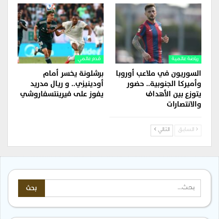
رياضة عالمية
قدم عالمي
السوريون في ملاعب أوروبا
برشلونة يخسر أمام
وأميركا الجنوبية.. حضور
أودينيزي.. و ريال مدريد
يتوزع بين الأهداف
يفوز على فيرينتسفاروشي
والانتصارات
السابق
التالي