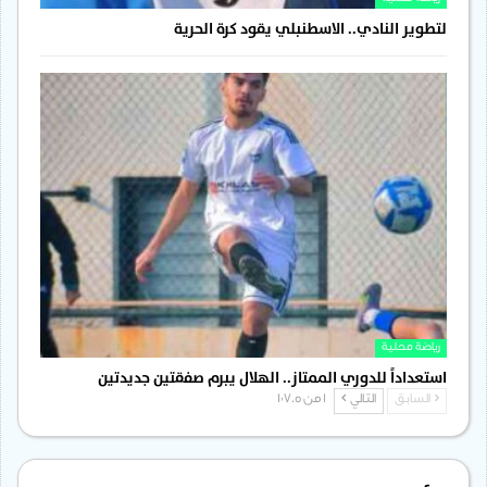
لتطوير النادي.. الاسطنبلي يقود كرة الحرية
رياضة محلية
استعداداً للدوري الممتاز.. الهلال يبرم صفقتين جديدتين
السابق
التالي
1 من 1٬705