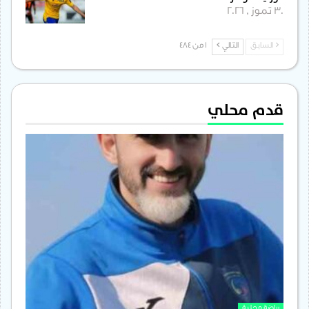
30 تموز , 2026
السابق
التالي
1 من 484
قدم محلي
رياضة محلية