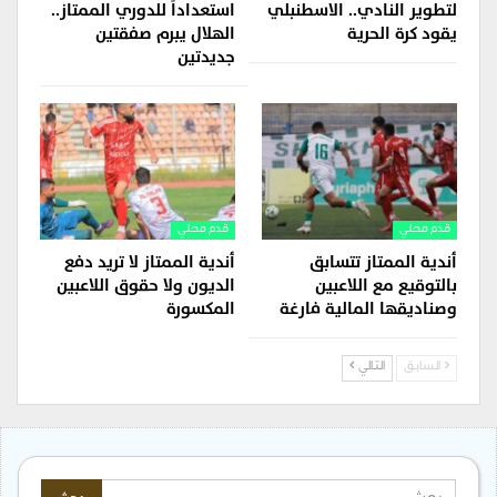
لتطوير النادي.. الاسطنبلي
استعداداً للدوري الممتاز..
يقود كرة الحرية
الهلال يبرم صفقتين
جديدتين
قدم محلي
قدم محلي
أندية الممتاز تتسابق
أندية الممتاز لا تريد دفع
بالتوقيع مع اللاعبين
الديون ولا حقوق اللاعبين
وصناديقها المالية فارغة
المكسورة
السابق
التالي