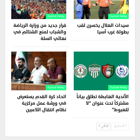
رياضة محلية
رياضة محلية
سيدات الهلال يخسرن لقب
قرار جديد من وزارة الرياضة
بطولة غرب آسيا
والشباب لمنع الشتائم في
نهائي السلة
رياضة محلية
رياضة محلية
الأندية الهابطة تطلق بياناً
اتحاد كرة القدم يستعرض
مشتركاً تحت عنوان “لا
في ورشة عمل مركزية
للهبوط”
نظام انتقال اللاعبين
السابق
التالي