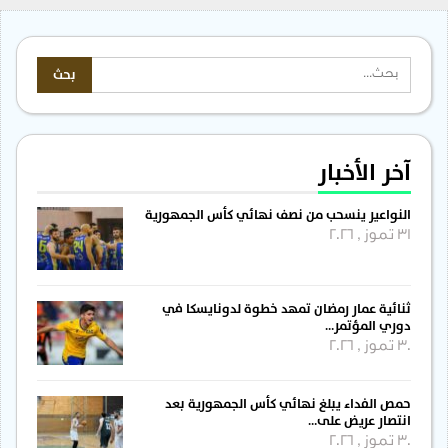
آخر الأخبار
النواعير ينسحب من نصف نهائي كأس الجمهورية
31 تموز , 2026
ثنائية عمار رمضان تمهد خطوة لدونايسكا في
دوري المؤتمر…
30 تموز , 2026
حمص الفداء يبلغ نهائي كأس الجمهورية بعد
انتصار عريض على…
30 تموز , 2026