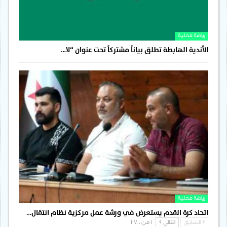
رياضة محلية
الأندية الهابطة تطلق بياناً مشتركاً تحت عنوان “لا…
رياضة محلية
اتحاد كرة القدم يستعرض في ورشة عمل مركزية نظام انتقال…
السابق
التالي
1 من 1٬700