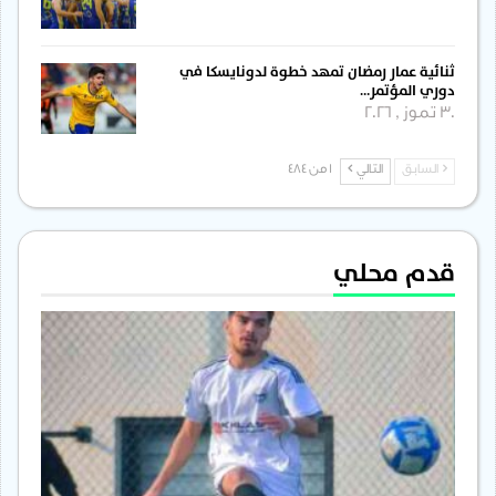
ثنائية عمار رمضان تمهد خطوة لدونايسكا في
دوري المؤتمر…
30 تموز , 2026
السابق
التالي
1 من 484
قدم محلي