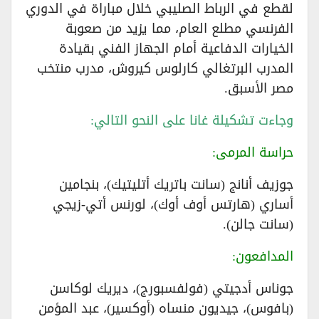
لقطع في الرباط الصليبي خلال مباراة في الدوري
الفرنسي مطلع العام، مما يزيد من صعوبة
الخيارات الدفاعية أمام الجهاز الفني بقيادة
المدرب البرتغالي كارلوس كيروش، مدرب منتخب
مصر الأسبق.
​وجاءت تشكيلة غانا على النحو التالي:
​حراسة المرمى:
جوزيف أنانج (سانت باتريك أتليتيك)، بنجامين
أساري (هارتس أوف أوك)، لورنس أتي-زيجي
(سانت جالن).
​المدافعون:
جوناس أدجيتي (فولفسبورج)، ديريك لوكاسن
(بافوس)، جيديون منساه (أوكسير)، عبد المؤمن