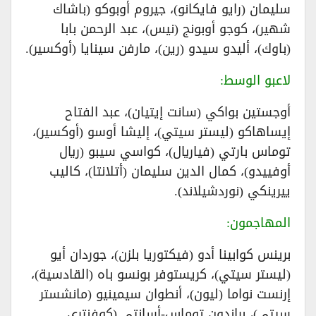
سليمان (رايو فايكانو)، جيروم أوبوكو (باشاك
شهير)، كوجو أوبونج (نيس)، عبد الرحمن بابا
(باوك)، أليدو سيدو (رين)، مارفن سينايا (أوكسير).
​لاعبو الوسط:
أوجستين بواكي (سانت إيتيان)، عبد الفتاح
إيساهاكو (ليستر سيتي)، إليشا أوسو (أوكسير)،
توماس بارتي (فياريال)، كواسي سيبو (ريال
أوفييدو)، كمال الدين سليمان (أتلانتا)، كاليب
ييرينكي (نوردشيلاند).
​المهاجمون:
برينس كوابينا أدو (فيكتوريا بلزن)، جوردان أيو
(ليستر سيتي)، كريستوفر بونسو باه (القادسية)،
إرنست نواما (ليون)، أنطوان سيمينيو (مانشستر
سيتي)، براندون توماس-أسانتي (كوفنتري