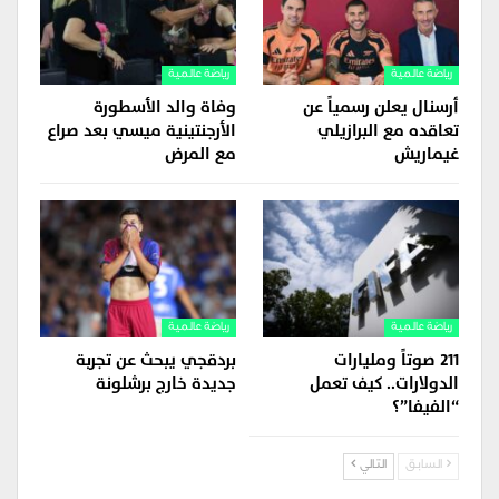
رياضة عالمية
رياضة عالمية
أرسنال يعلن رسمياً عن
وفاة والد الأسطورة
تعاقده مع البرازيلي
الأرجنتينية ميسي بعد صراع
غيماريش
مع المرض
رياضة عالمية
رياضة عالمية
211 صوتاً ومليارات
بردقجي يبحث عن تجربة
الدولارات.. كيف تعمل
جديدة خارج برشلونة
“الفيفا”؟
السابق
التالي