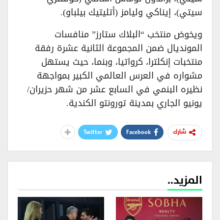
سيتي)، إيناكي وليامز (أتليتيك بيلباو).
​ويخوض منتخب “البلاك ستارز” منافسات
المونديال ضمن المجموعة الثانية عشرة رفقة
منتخبات إنكلترا، كرواتيا، وبنما، حيث يستهل
مشواره في العرس العالمي الكبير بمواجهة
نظيره البنمي في السابع عشر من شهر حزيران/
يونيو الجاري بمدينة تورونتو الكندية.
Twitter
Facebook
شارك
المزيد..