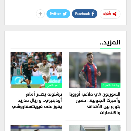
Twitter
Facebook
شارك
المزيد..
رياضة عالمية
قدم عالمي
السوريون في ملاعب أوروبا
برشلونة يخسر أمام
وأميركا الجنوبية.. حضور
أودينيزي.. و ريال مدريد
يتوزع بين الأهداف
يفوز على فيرينتسفاروشي
والانتصارات