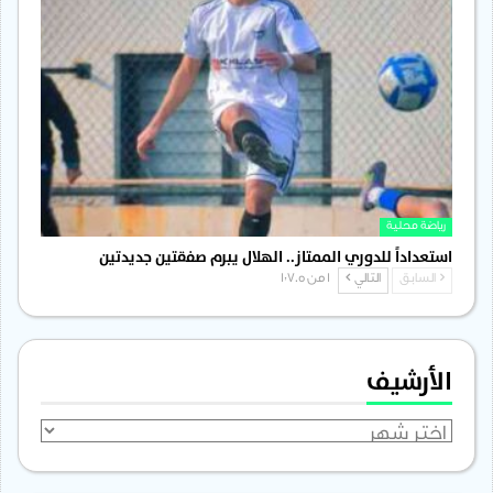
رياضة محلية
استعداداً للدوري الممتاز.. الهلال يبرم صفقتين جديدتين
السابق
التالي
1 من 1٬705
الأرشيف
الأرشيف