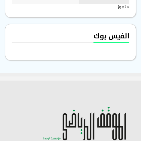
« تموز
الفيس بوك