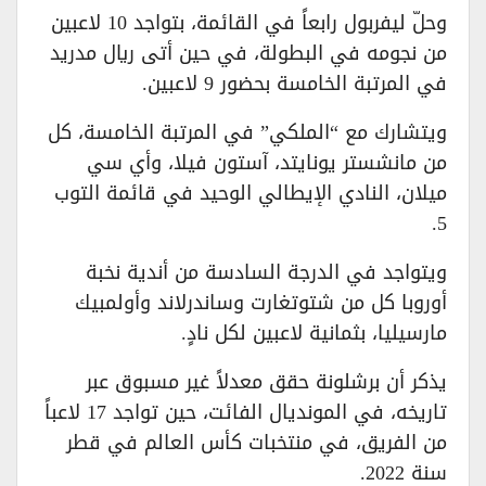
وحلّ ليفربول رابعاً في القائمة، بتواجد 10 لاعبين
من نجومه في البطولة، في حين أتى ريال مدريد
في المرتبة الخامسة بحضور 9 لاعبين.
ويتشارك مع “الملكي” في المرتبة الخامسة، كل
من مانشستر يونايتد، آستون فيلا، وأي سي
ميلان، النادي الإيطالي الوحيد في قائمة التوب
5.
ويتواجد في الدرجة السادسة من أندية نخبة
أوروبا كل من شتوتغارت وساندرلاند وأولمبيك
مارسيليا، بثمانية لاعبين لكل نادٍ.
يذكر أن برشلونة حقق معدلاً غير مسبوق عبر
تاريخه، في المونديال الفائت، حين تواجد 17 لاعباً
من الفريق، في منتخبات كأس العالم في قطر
سنة 2022.