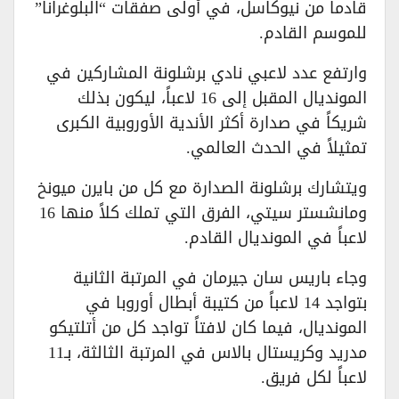
قادماً من نيوكاسل، في أولى صفقات “البلوغرانا”
للموسم القادم.
وارتفع عدد لاعبي نادي برشلونة المشاركين في
المونديال المقبل إلى 16 لاعباً، ليكون بذلك
شريكاً في صدارة أكثر الأندية الأوروبية الكبرى
تمثيلاً في الحدث العالمي.
ويتشارك برشلونة الصدارة مع كل من بايرن ميونخ
ومانشستر سيتي، الفرق التي تملك كلاً منها 16
لاعباً في المونديال القادم.
وجاء باريس سان جيرمان في المرتبة الثانية
بتواجد 14 لاعباً من كتيبة أبطال أوروبا في
المونديال، فيما كان لافتاً تواجد كل من أتلتيكو
مدريد وكريستال بالاس في المرتبة الثالثة، بـ11
لاعباً لكل فريق.