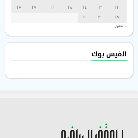
28
27
26
25
24
23
22
31
30
29
« تموز
الفيس بوك