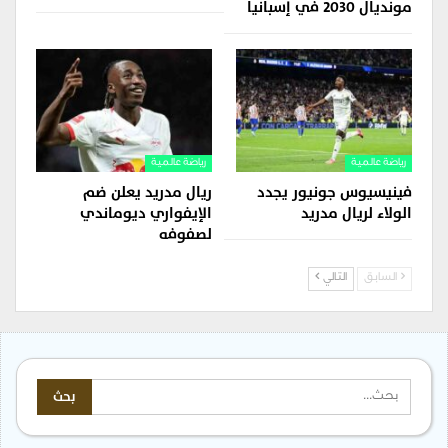
مونديال 2030 في إسبانيا
رياضة عالمية
رياضة عالمية
فينيسيوس جونيور يجدد
ريال مدريد يعلن ضم
الولاء لريال مدريد
الإيفواري ديوماندي
لصفوفه
السابق
التالي