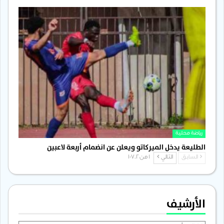
رياضة محلية
الطليعة يدخل الميركاتو ويعلن عن انضمام أربعة لاعبين
السابق
التالي
1 من 1٬702
الأرشيف