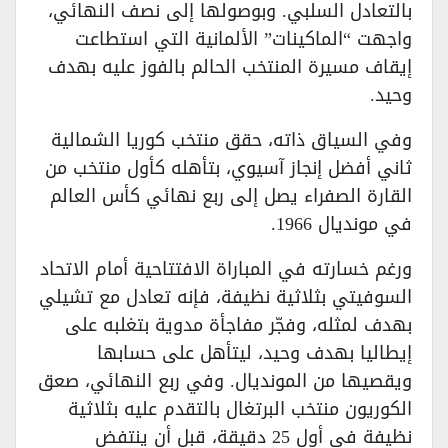
بالتعادل السلبي. وبوصولها إلى نصف النهائي،
واجهت “الماكينات” الألمانية التي استطاعت
إيقاف مسيرة المنتخب الحالم بالفوز عليه بهدف
وحيد.
وفي السياق ذاته، حقق منتخب كوريا الشمالية
ثاني أفضل إنجاز آسيوي، بتأهله كأول منتخب من
القارة الصفراء يصل إلى ربع نهائي كأس العالم
في مونديال 1966.
ورغم خسارته في المباراة الافتتاحية أمام الاتحاد
السوفيتي بثلاثية نظيفة، فإنه تعادل مع تشيلي
بهدف لمثله، وفجّر مفاجأة مدوية بتغلبه على
إيطاليا بهدف وحيد، ليتأهل على حسابها
ويقصيها من المونديال. وفي ربع النهائي، صعق
الكوريون منتخب البرتغال بالتقدم عليه بثلاثية
نظيفة في أول 25 دقيقة، قبل أن ينتفض