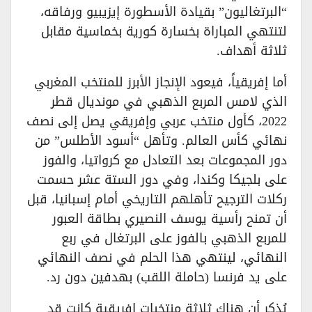
“البرتغاليون” بقيادة الأسطورة إيزيبيو ورفاقه،
لتنتهي المباراة بخسارة كورية بخماسية مقابل
ثلاثة أهداف.
أما إفريقياً، فيعود الإنجاز الأبرز للمنتخب المغربي
الذي لامس المربع الذهبي في مونديال قطر
2022، كأول منتخب عربي وإفريقي يصل إلى نصف
نهائي كأس العالم. وتأهل “أسود الأطلس” من
دور المجموعات بعد التعادل مع كرواتيا، والفوز
على بلجيكا وكندا، وفي دور الستة عشر حسمت
ركلات الترجيح تأهلهم التاريخي أمام إسبانيا، قبل
أن تمنح رأسية يوسف النصيري بطاقة العبور
للمربع الذهبي بالفوز على البرتغال في ربع
النهائي، لينتهي هذا الحلم في نصف النهائي
على يد فرنسا (حاملة اللقب) بهدفين دون رد.
يُذكر أن هناك ثلاثة منتخبات إفريقية كانت قد