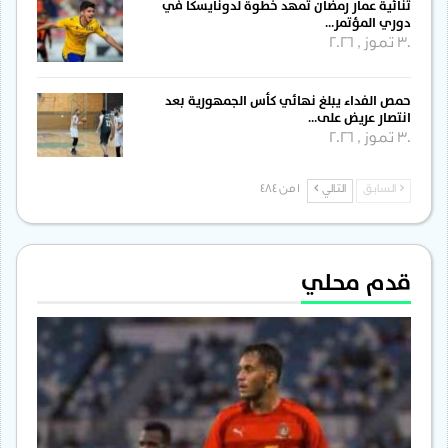
ثنائية عمار رمضان تمهد خطوة لدونايسكا في
دوري المؤتمر…
30 تموز , 2026
حمص الفداء يبلغ نهائي كأس الجمهورية بعد
انتصار عريض على…
30 تموز , 2026
السابق
التالي
1 من 484
قدم محلي