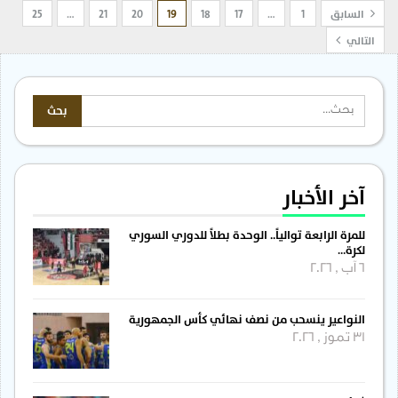
السابق
1
…
17
18
19
20
21
…
25
التالي
آخر الأخبار
للمرة الرابعة توالياً.. الوحدة بطلاً للدوري السوري
لكرة…
6 آب , 2026
النواعير ينسحب من نصف نهائي كأس الجمهورية
31 تموز , 2026