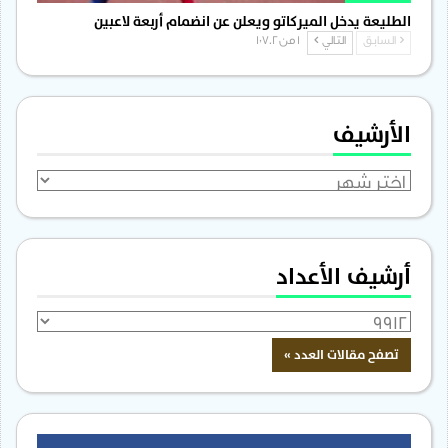
الطليعة يدخل الميركاتو ويعلن عن انضمام أربعة لاعبين
السابق
التالي
1 من 1٬702
الأرشيف
الأرشيف
أرشيف الأعداد