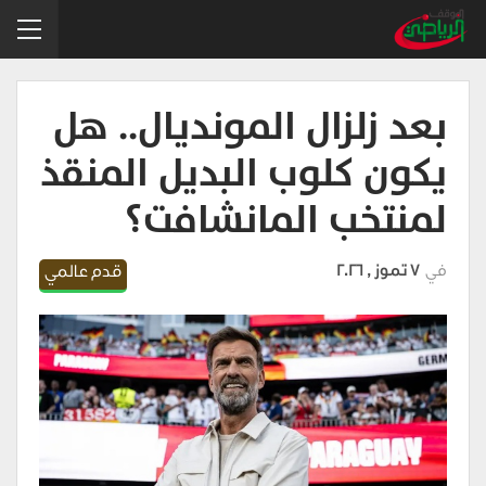
بعد زلزال المونديال.. هل
يكون كلوب البديل المنقذ
لمنتخب المانشافت؟
في
7 تموز , 2026
قدم عالمي