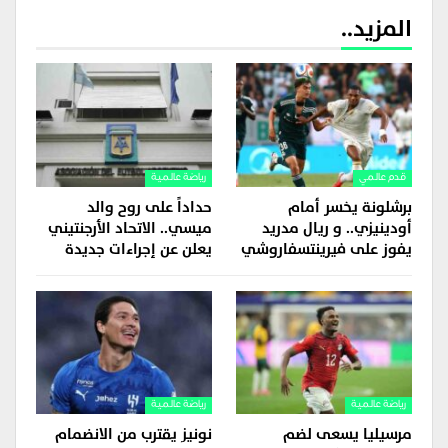
المزيد..
قدم عالمي
رياضة عالمية
برشلونة يخسر أمام
حداداً على روح والد
أودينيزي.. و ريال مدريد
ميسي.. الاتحاد الأرجنتيني
يفوز على فيرينتسفاروشي
يعلن عن إجراءات جديدة
رياضة عالمية
رياضة عالمية
مرسيليا يسعى لضم
نونيز يقترب من الانضمام