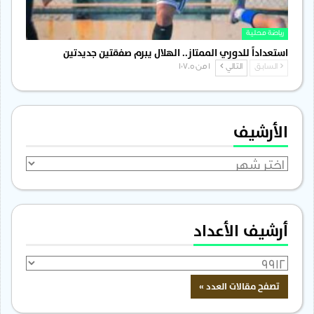
رياضة محلية
استعداداً للدوري الممتاز.. الهلال يبرم صفقتين جديدتين
السابق
التالي
1 من 1٬705
الأرشيف
الأرشيف
أرشيف الأعداد