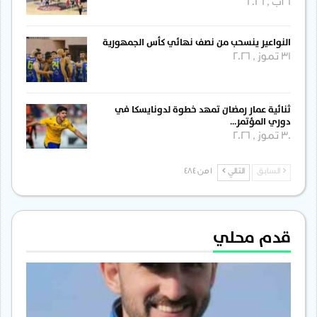
6 آب , 2026
النواعير ينسحب من نصف نهائي كأس الجمهورية
31 تموز , 2026
ثنائية عمار رمضان تمهد خطوة لدونايسكا في
دوري المؤتمر…
30 تموز , 2026
السابق
التالي
1 من 484
قدم محلي