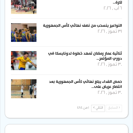
لكرة…
6 آب , 2026
النواعير ينسحب من نصف نهائي كأس الجمهورية
31 تموز , 2026
ثنائية عمار رمضان تمهد خطوة لدونايسكا في
دوري المؤتمر…
30 تموز , 2026
حمص الفداء يبلغ نهائي كأس الجمهورية بعد
انتصار عريض على…
30 تموز , 2026
السابق
التالي
1 من 484