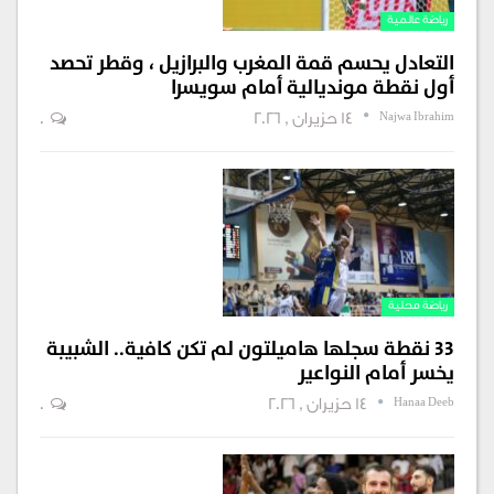
رياضة عالمية
التعادل يحسم قمة المغرب والبرازيل ، وقطر تحصد
أول نقطة مونديالية أمام سويسرا
Najwa Ibrahim
14 حزيران , 2026
0
رياضة محلية
33 نقطة سجلها هاميلتون لم تكن كافية.. الشبيبة
يخسر أمام النواعير
Hanaa Deeb
14 حزيران , 2026
0