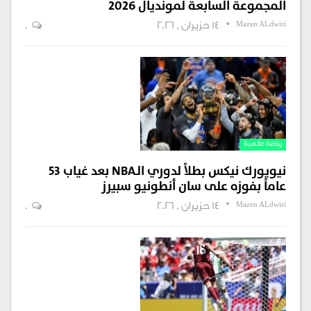
المجموعة السابعة لمونديال 2026
Mazen ALdwiri
14 حزيران , 2026
0
رياضة عالمية
نيويورك نيكس بطلاً لدوري الـNBA بعد غياب 53
عاماً بفوزه على سان أنطونيو سبيرز
Mazen ALdwiri
14 حزيران , 2026
0