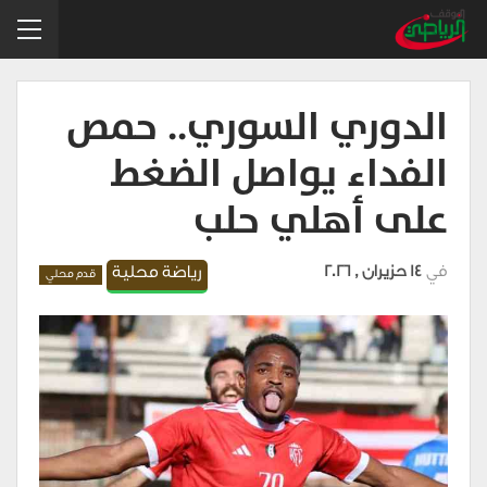
الدوري السوري.. حمص
الفداء يواصل الضغط
على أهلي حلب
في
14 حزيران , 2026
رياضة محلية
قدم محلي