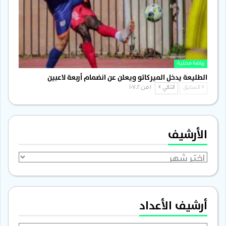
رياضة محلية
الطليعة يدخل الميركاتو ويعلن عن انضمام أربعة لاعبين
السابق
التالي
1 من 1٬702
الأرشيف
الأرشيف
أرشيف الأعداد