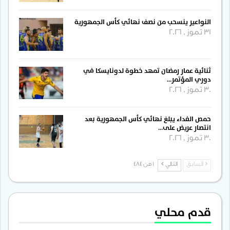
النواعير ينسحب من نصف نهائي كأس الجمهورية
31 تموز , 2026
ثنائية عمار رمضان تمهد خطوة لدونايسكا في
دوري المؤتمر…
30 تموز , 2026
حمص الفداء يبلغ نهائي كأس الجمهورية بعد
انتصار عريض على…
30 تموز , 2026
السابق
التالي
1 من 484
قدم محلي