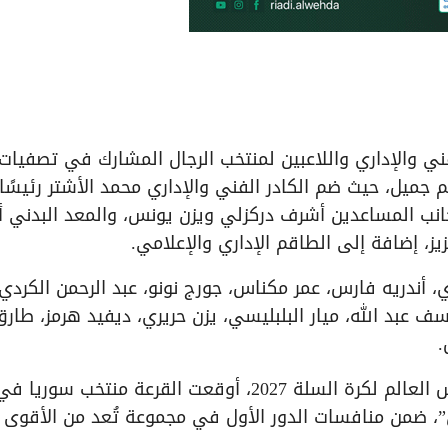
فني والإداري واللاعبين لمنتخب الرجال المشارك في تصفيات
، بقيادة المدرب هيثم جميل، حيث ضم الكادر الفني والإداري محمد الأشتر رئيسًا
ى جانب المساعدين أشرف دركزلي ويزن يونس، والمعد البدني أ
يز، إضافة إلى الطاقم الإداري والإعلامي.
 لاعباً، هم: خليل خوري، أندريه فارس، عمر مكناس، جورج نونو، عبد الرحمن الكردي
 عبد الله، ميار البلبليسي، يزن حريري، ديفيد هرمز، طارق
.
وفي سياق التصفيات الآسيوية المؤهلة إلى كأس العالم لكرة السلة 2027، أوقعت القرعة منتخب سوريا ف
اق”، ضمن منافسات الدور الأول في مجموعة تُعد من الأقوى 