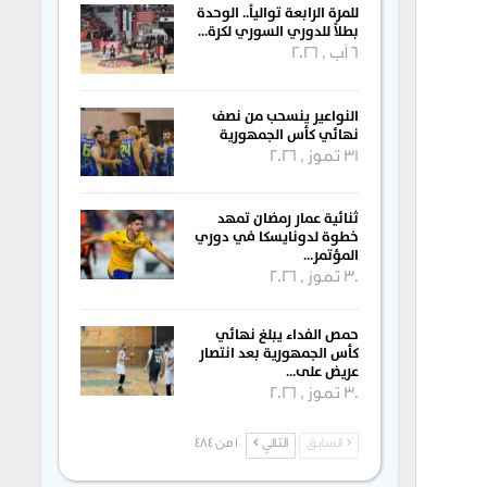
للمرة الرابعة توالياً.. الوحدة
بطلاً للدوري السوري لكرة…
6 آب , 2026
النواعير ينسحب من نصف
نهائي كأس الجمهورية
31 تموز , 2026
ثنائية عمار رمضان تمهد
خطوة لدونايسكا في دوري
المؤتمر…
30 تموز , 2026
حمص الفداء يبلغ نهائي
كأس الجمهورية بعد انتصار
عريض على…
30 تموز , 2026
السابق
التالي
1 من 484