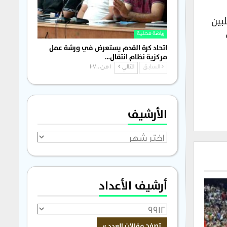
بين
رياضة محلية
اتحاد كرة القدم يستعرض في ورشة عمل
مركزية نظام انتقال…
السابق
التالي
1 من 1٬700
الأرشيف
الأرشيف
أرشيف الأعداد