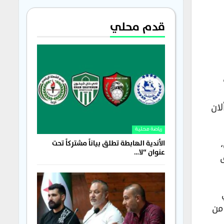
قدم محلي
لان
رياضة محلية
،
الأندية الهابطة تطلق بياناً مشتركاً تحت
عنوان “لا…
ي
من