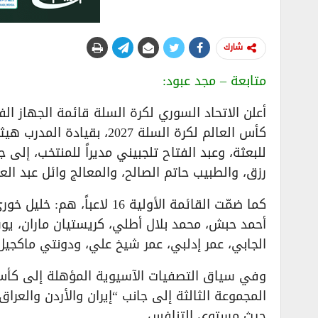
شارك
متابعة – مجد عبود:
أعلن الاتحاد السوري لكرة السلة قائمة الجهاز ال
كأس العالم لكرة السلة 2027
للبعثة، وعبد الفتاح تلجبيني مديراً للمنتخب، إل
رزق، والطبيب حاتم الصالح، والمعالج وائل عبد العز
كما ضمّت القائمة الأولية 16
أحمد حبش، محمد بلال أطلي، كريستيان ماران، يوسف
الجابي، عمر إدلبي، عمر شيخ علي، ودونتي ماكجيل
المجموعة الثالثة إلى جانب “إيران والأردن والعر
حيث مستوى التنافس.