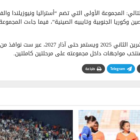
لي: المجموعة الأولى التي تضم “أستراليا ونيوزيلندا والفل
صين وكوريا الجنوبية وتايبيه الصينية”، فيما جاءت المجموعة
وتُقام التصفيات الآسيوية بنظام ممتد يبدأ من تشرين الثاني 2025 ويستمر حتى آذار 2027، عبر ست نوافذ من
منتخب مواجهات داخل مجموعته على مرحلتين كاملتين.
Telegram
طباعة