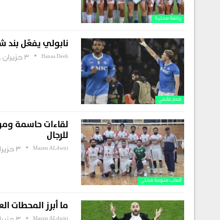
رياضة محلية
نابولي يفعّل بند ش
Hanaa Deeb
3 حزيران , 2026
قدم عالمي
لقاءات حاسمة ومواج
للرجال
Mazen ALdwiri
3 حزيران , 2026
ألعاب منوعة محلي
ما أبرز المحطات ال
Mazen ALdwiri