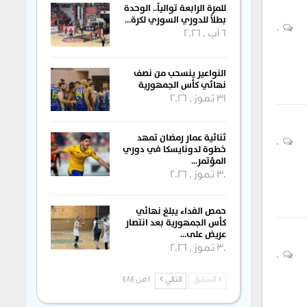
للمرة الرابعة توالياً.. الوحدة
بطلاً للدوري السوري لكرة…
0
6 آب , 2026
النواعير ينسحب من نصف
نهائي كأس الجمهورية
31 تموز , 2026
ثنائية عمار رمضان تمهد
0
خطوة لدونايسكا في دوري
المؤتمر…
30 تموز , 2026
حمص الفداء يبلغ نهائي
كأس الجمهورية بعد انتصار
عريض على…
30 تموز , 2026
0
السابق
التالي
1 من 484