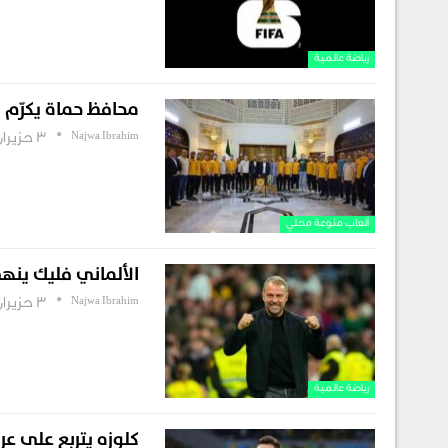
رياضة عالمية
محافظ حماة يكرّم ن
Najwa Ibrahim
3 حزيران , 2026
ألعاب منوعة محلي
الألماني فليك ينه
Najwa Ibrahim
3 حزيران , 2026
رياضة عالمية
كلوزه يتربع على ع