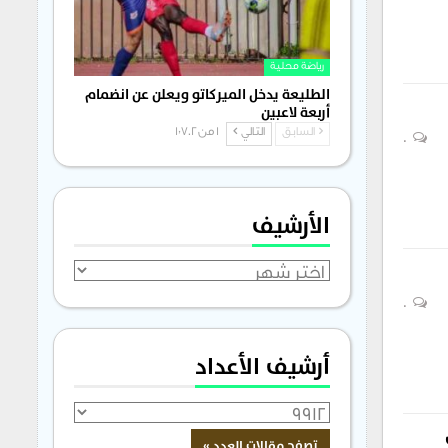
رياضة محلية
الطليعة يدخل الميركاتو ويعلن عن انضمام
أربعة لاعبين
السابق
التالي
1 من 1٬702
0
الأرشيف
الأرشيف
0
أرشيف الأعداد