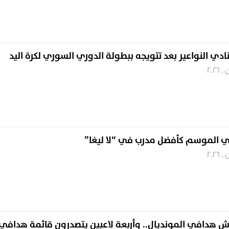
ادي النواعير بعد تتويجه ببطولة الدوري السوري لكرة اليد
ي الموسم كأفضل مدرب في “لا ليغا”
رش هدافي المونديال.. وأربعة لاعبين يتصدرون قائمة هدافي