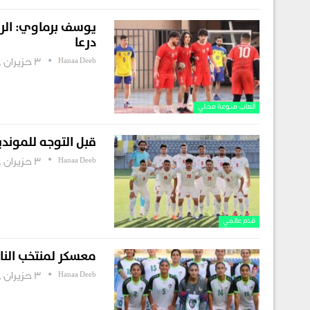
يوسف برماوي: الري
درعا
Hanaa Deeb
3 حزيران , 2026
ألعاب منوعة محلي
قبل التوجه للموندي
Hanaa Deeb
3 حزيران , 2026
قدم عالمي
معسكر لمنتخب النا
Hanaa Deeb
3 حزيران , 2026