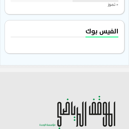
« تموز
الفيس بوك