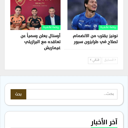
رياضة عالمية
رياضة عالمية
نونيز يقترب من الانضمام
أرسنال يعلن رسمياً عن
لصلاح في طرابزون سبور
تعاقده مع البرازيلي
غيماريش
السابق
التالي
آخر الأخبار