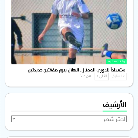
رياضة محلية
استعداداً للدوري الممتاز.. الهلال يبرم صفقتين جديدتين
السابق
التالي
1 من 1٬705
الأرشيف
الأرشيف