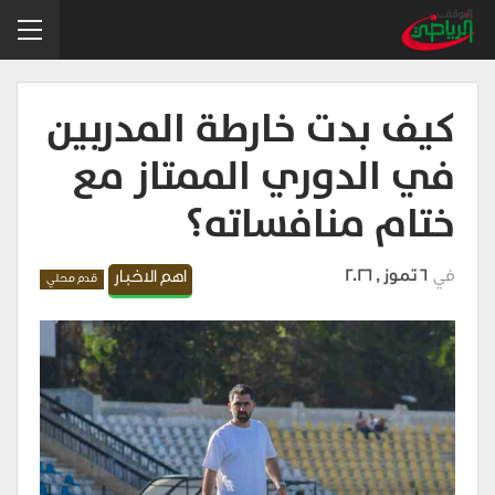
كيف بدت خارطة المدربين
في الدوري الممتاز مع
ختام منافساته؟
في
6 تموز , 2026
اهم الاخبار
قدم محلي