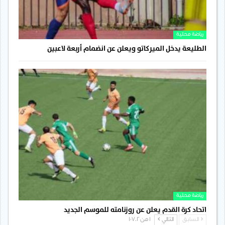
رياضة محلية
الطليعة يدخل الميركاتو ويعلن عن انضمام أربعة لاعبين
رياضة محلية
اتحاد كرة القدم يعلن عن روزنامته للموسم الجديد
السابق
التالي
1 من 1٬702