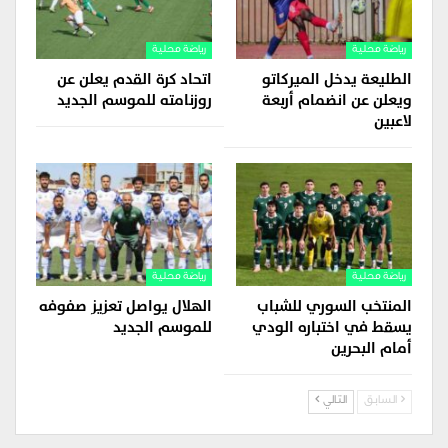
رياضة محلية
رياضة محلية
الطليعة يدخل الميركاتو
اتحاد كرة القدم يعلن عن
ويعلن عن انضمام أربعة
روزنامته للموسم الجديد
لاعبين
رياضة محلية
رياضة محلية
المنتخب السوري للشباب
الهلال يواصل تعزيز صفوفه
يسقط في اختباره الودي
للموسم الجديد
أمام البحرين
السابق
التالي