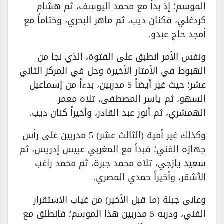
الموسم؛ إذ بدأ مع محمد اليوسف، ثم هشام
كردغلي، فكنان ديب، ثم ماهر البحري، وختاماً مع
أمجد حاج عبدو.
ونفس الأمر انطبق على الفتوة، الذي نجا من
الهبوط في الأمتار الأخيرة وحل في المركز الثاني
عشر؛ حيث غير أيضاً 5 مدربين، بدءاً من إسماعيل
السهو، ثم ياسر المصطفى، تلاه معمر
الهمشري، ثم أنور عبد القادر، وأخيراً كنان ديب.
وكذلك غير أمية (الثالث عشر) 5 مدربين على رأس
جهازه الفني؛ فبدأ مع المغربي عبيس إدريس، ثم
سعيد يازجي، تلاه محمد جبرة، ثم محمد راغب
الأشقر، وأخيراً حمدي المصري.
وعانى جبلة (ما قبل الأخير) من غياب الاستقرار
الفني، ودربه 5 مدربين هذا الموسم؛ فانطلق مع