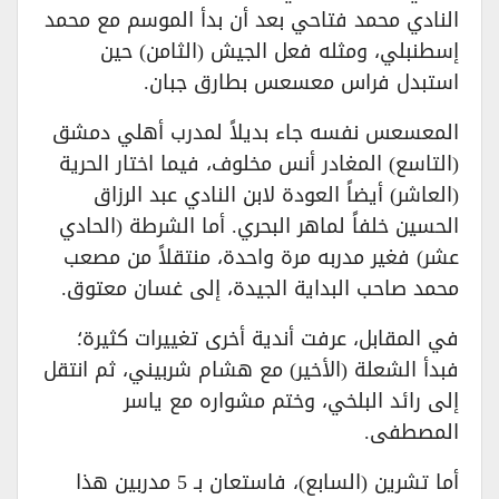
النادي محمد فتاحي بعد أن بدأ الموسم مع محمد
إسطنبلي، ومثله فعل الجيش (الثامن) حين
استبدل فراس معسعس بطارق جبان.
المعسعس نفسه جاء بديلاً لمدرب أهلي دمشق
(التاسع) المغادر أنس مخلوف، فيما اختار الحرية
(العاشر) أيضاً العودة لابن النادي عبد الرزاق
الحسين خلفاً لماهر البحري. أما الشرطة (الحادي
عشر) فغير مدربه مرة واحدة، منتقلاً من مصعب
محمد صاحب البداية الجيدة، إلى غسان معتوق.
في المقابل، عرفت أندية أخرى تغييرات كثيرة؛
فبدأ الشعلة (الأخير) مع هشام شربيني، ثم انتقل
إلى رائد البلخي، وختم مشواره مع ياسر
المصطفى.
أما تشرين (السابع)، فاستعان بـ 5 مدربين هذا