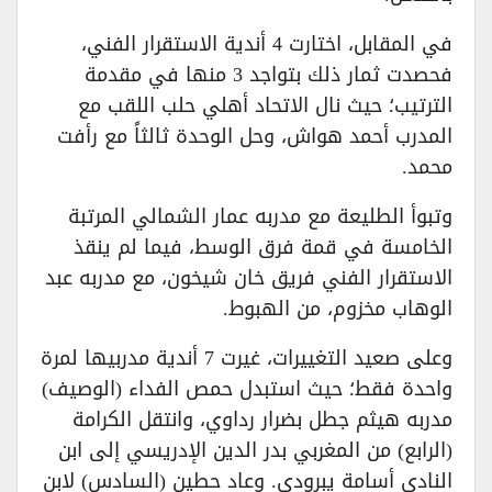
في المقابل، اختارت 4 أندية الاستقرار الفني،
فحصدت ثمار ذلك بتواجد 3 منها في مقدمة
الترتيب؛ حيث نال الاتحاد أهلي حلب اللقب مع
المدرب أحمد هواش، وحل الوحدة ثالثاً مع رأفت
محمد.
وتبوأ الطليعة مع مدربه عمار الشمالي المرتبة
الخامسة في قمة فرق الوسط، فيما لم ينقذ
الاستقرار الفني فريق خان شيخون، مع مدربه عبد
الوهاب مخزوم، من الهبوط.
وعلى صعيد التغييرات، غيرت 7 أندية مدربيها لمرة
واحدة فقط؛ حيث استبدل حمص الفداء (الوصيف)
مدربه هيثم جطل بضرار رداوي، وانتقل الكرامة
(الرابع) من المغربي بدر الدين الإدريسي إلى ابن
النادي أسامة يبرودي. وعاد حطين (السادس) لابن