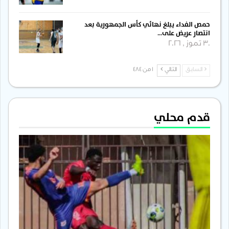
حمص الفداء يبلغ نهائي كأس الجمهورية بعد
انتصار عريض على…
30 تموز , 2026
السابق
التالي
1 من 484
قدم محلي