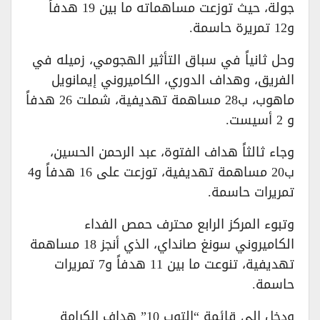
جولة، حيث توزعت مساهماته ما بين 19 هدفاً
و12 تمريرة حاسمة.
وحل ثانياً في سباق التأثير الهجومي، زميله في
الفريق، وهداف الدوري، الكاميروني إيمانويل
ماهوب، ب28 مساهمة تهديفية، شملت 26 هدفاً
و 2 أسيست.
وجاء ثالثاً هداف الفتوة، عبد الرحمن الحسين،
ب20 مساهمة تهديفية، توزعت على 16 هدفاً و4
تمريرات حاسمة.
وتبوء المركز الرابع محترف حمص الفداء
الكاميروني سونغ صانداي، الذي أنجز 18 مساهمة
تهديفية، تنوعت ما بين 11 هدفاً و7 تمريرات
حاسمة.
ودخل إلى قائمة “التوب 10” هداف الكرامة