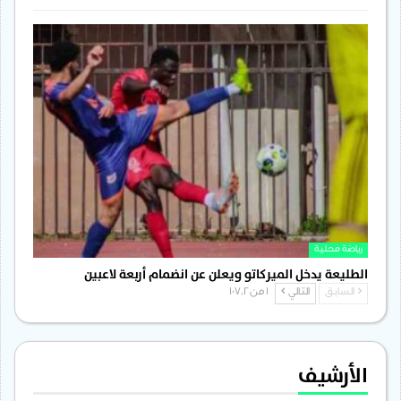
رياضة محلية
الطليعة يدخل الميركاتو ويعلن عن انضمام أربعة لاعبين
السابق
التالي
1 من 1٬702
الأرشيف