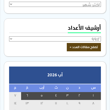
الأرشيف
أرشيف الأعداد
آب 2026
س
د
ن
ث
أرب
خ
ج
7
6
5
4
3
2
1
14
13
12
11
10
9
8