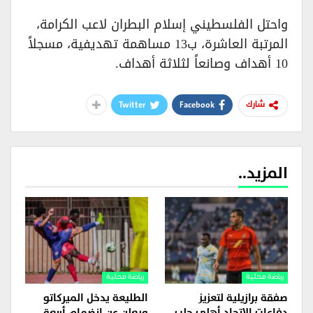
واحتل الفلسطيني إسلام البطران لاعب الكرامة،
المرتبة العاشرة، ب13 مساهمة تهديفية، مسجلاً
10 أهداف وصانعاً لثلاثة أهداف.
Twitter
Facebook
شارك
المزيد..
رياضة محلية
رياضة محلية
صفقة برازيلية لتعزيز
الطليعة يدخل الميركاتو
دفاعات الاتحاد أهلي حلب
ويعلن عن انضمام أربعة