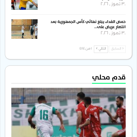
30 تموز , 2026
حمص الفداء يبلغ نهائي كأس الجمهورية بعد
انتصار عريض على…
30 تموز , 2026
السابق
التالي
1 من 484
قدم محلي