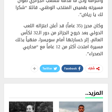
والتزامه وكل ما قدمه للشعب الجزائري طوال
مسيرته بقميص المنتخب الوطني، قائلا “شكرا
لك يا رياض”.
وكان محرز (35 عاماً) قد أعلن اعتزاله اللعب
الدولي بعد خروج الجزائر من دور الـ32 لكأس
العالم، إثر خسارتها أمام سويسرا، منهياً بذلك
مسيرة امتدت أكثر من 12 عاماً مع “محاربي
الصحراء”.
Twitter
Facebook
شارك
المزيد..