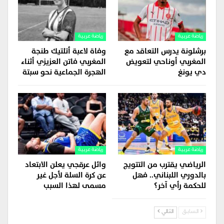
رياضة عربية
رياضة عربية
برشلونة يدرس التعاقد مع
وفاة لاعبة أتلتيك طنجة
المغربي أوناحي لتعويض
المغربي فاتن العزيزي أثناء
دي يونغ
الهجرة الجماعية نحو سبتة
رياضة عربية
رياضة عربية
الرياضي يقترب من التتويج
وائل عرقجي يعلن الابتعاد
بالدوري اللبناني.. فهل
عن كرة السلة لأجل غير
للحكمة رأي آخر؟
مسمى لهذا السبب
السابق
التالي