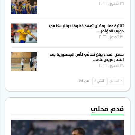
31 تموز , 2026
ثنائية عمار رمضان تمهد خطوة لدونايسكا في
دوري المؤتمر…
30 تموز , 2026
حمص الفداء يبلغ نهائي كأس الجمهورية بعد
انتصار عريض على…
30 تموز , 2026
السابق
التالي
1 من 484
قدم محلي