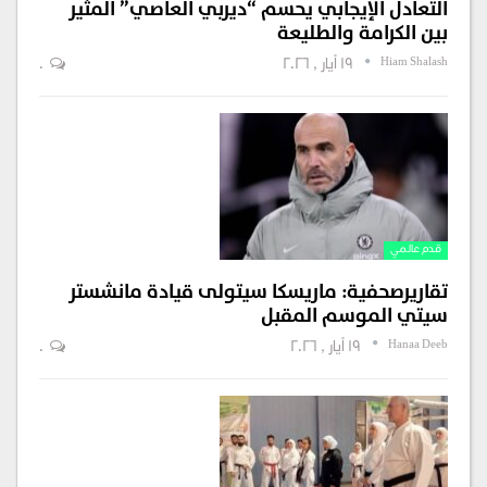
التعادل الإيجابي يحسم “ديربي العاصي” المثير
بين الكرامة والطليعة
Hiam Shalash
19 أيار , 2026
0
قدم عالمي
تقاريرصحفية: ماريسكا سيتولى قيادة مانشستر
سيتي الموسم المقبل
Hanaa Deeb
19 أيار , 2026
0