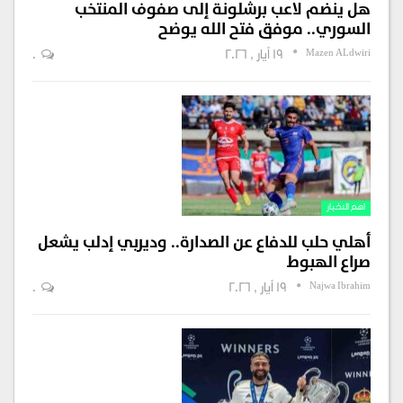
هل ينضم لاعب برشلونة إلى صفوف المنتخب
السوري.. موفق فتح الله يوضح
Mazen ALdwiri
19 أيار , 2026
0
اهم الاخبار
أهلي حلب للدفاع عن الصدارة.. وديربي إدلب يشعل
صراع الهبوط
Najwa Ibrahim
19 أيار , 2026
0