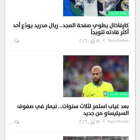
رياضة عالمية
كارفاخال يطوي صفحة المجد.. ريال مدريد يودّع أحد
أكثر قادته تتويجاً
Najwa Ibrahim
19 أيار , 2026
0
رياضة عالمية
بعد غياب استمر لثلاث سنوات… نيمار في صفوف
السيليساو من جديد
Najwa Ibrahim
19 أيار , 2026
0