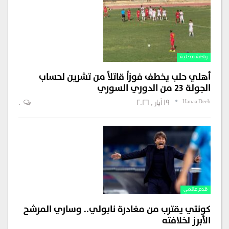
رياضة محلية
أهلي حلب يخطف فوزاً قاتلاً من تشرين لحساب
الجولة 23 من الدوري السوري
Hanaa Deeb
19 أيار , 2026
0
قدم عالمي
كونتي يقترب من مغادرة نابولي.. وساري المرشح
الأبرز لخلافته