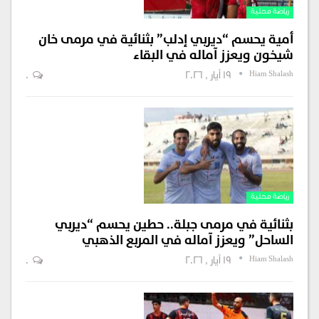
رياضة محلية
أمية يحسم “ديربي إدلب” بثنائية في مرمى خان
شيخون ويعزز آماله في البقاء
Hiam Shalash
19 أيار , 2026
0
رياضة محلية
بثنائية في مرمى جبلة.. حطين يحسم “ديربي
الساحل” ويعزز آماله في المربع الذهبي
Hiam Shalash
19 أيار , 2026
0