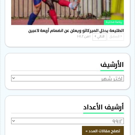
رياضة محلية
الطليعة يدخل الميركاتو ويعلن عن انضمام أربعة لاعبين
السابق
التالي
1 من 1٬702
الأرشيف
الأرشيف
أرشيف الأعداد