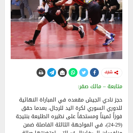
شارك
​متابعة – مالك صقر:
حجز نادي الجيش مقعده في المباراة النهائية
للدوري السوري لكرة اليد للرجال، بعدما حقق
فوزاً ثميناً ومستحقاً على نظيره الطليعة بنتيجة
(29-24)، في المواجهة الثالثة الفاصلة ضمن