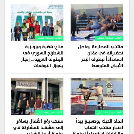
ألعاب منوعة محلي
ألعاب منوعة محلي
منتخب المصارعة يواصل
مناع: فضية وبرونزية
تحضيراته في عمّان
للشطرنج السوري في
استعداداً لبطولة البحر
البطولة العربية… إنجاز
الأبيض المتوسط
يفوق التوقعات
ألعاب منوعة محلي
ألعاب منوعة محلي
اتحاد الكيك بوكسينغ يبدأ
منتخب رفع الأثقال يسافر
اختيار منتخب الشباب
إلى طشقند للمشاركة في
والشابات استعداداً لبطولة
بطولة آسيا للشباب