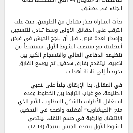
منافسات الـ «فاينال 4» التي احتضنتها صالة
الجلاء في دمشق.
​بدأت المباراة بحذر متبادل من الطرفين، حيث غلب
الترقب على الدقائق الأولى وسط تبادل للتسجيل
وإهدار لعدة فرص، قبل أن ينجح الجيش في فرض
أفضليته مع منتصف الشوط الأول، مستفيداً من
تنظيمه الدفاعي العالي والانسجام الكبير بين
لاعبيه، ليتقدم بفارق هدفين ثم يوسع الفارق
تدريجياً إلى ثلاثة أهداف.
​في المقابل، بدا الإرهاق جلياً على لاعبي
الطليعة، مع غياب الترابط بين الخطوط وعدم
استغلال الأطراف بالشكل المطلوب، الأمر الذي
منح “الجيشاوية” أفضلية واضحة في التحضير،
الانتشار، والرغبة في حسم اللقاء، لينتهي
الشوط الأول بتقدم الجيش بنتيجة (14-12).