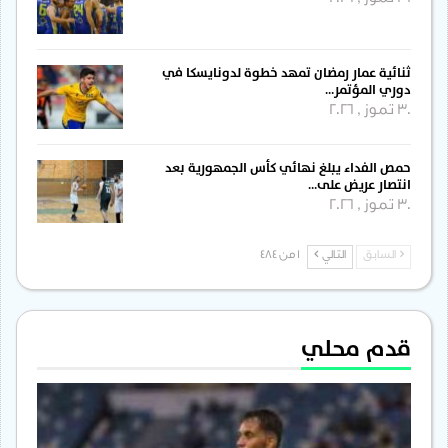
31 تموز , 2026
ثنائية عمار رمضان تمهد خطوة لدونايسكا في
دوري المؤتمر…
30 تموز , 2026
حمص الفداء يبلغ نهائي كأس الجمهورية بعد
انتصار عريض على…
30 تموز , 2026
السابق
التالي
1 من 484
قدم محلي