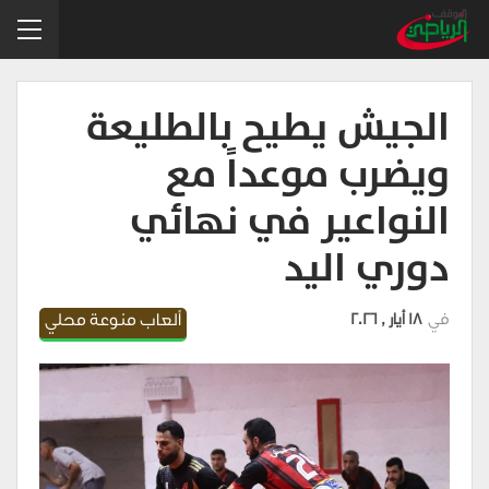
الجيش يطيح بالطليعة
ويضرب موعداً مع
النواعير في نهائي
دوري اليد
في
18 أيار , 2026
ألعاب منوعة محلي