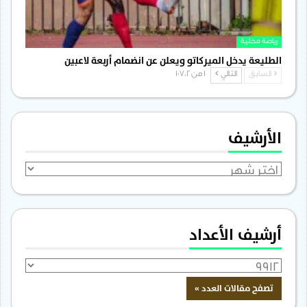
رياضة محلية
الطليعة يدخل الميركاتو ويعلن عن انضمام أربعة لاعبين
السابق
التالي
1 من 1٬702
الأرشيف
الأرشيف
أرشيف الأعداد