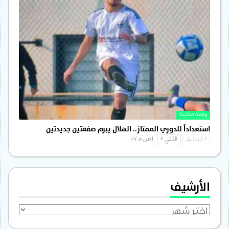
رياضة محلية
استعداداً للدوري الممتاز.. الهلال يبرم صفقتين جديدتين
السابق
التالي
1 من 1٬705
الأرشيف
الأرشيف