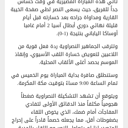
تأتي هذه المباراة المصيرية في وقت حساس
جداً للفريق، حيث يسعى النصر لطي صفحة الخيبة
القارية ومداواة جراحه بعد خسارته قبل أيام
قليلة نهائي دوري أبطال آسيا 2 أمام غامبا
أوساكا الياباني بنتيجة (1-0).
وتترقب الجماهير النصراوية ردة فعل قوية من
اللاعبين لتعويض خسارة اللقب الآسيوي، وإنقاذ
الموسم بحصد أغلى الألقاب المحلية.
وستنطلق صافرة بداية المباراة يوم الخميس في
تمام الساعة 9:00 مساءً بتوقيت مكة المكرمة.
ويتوقع أن تشهد التشكيلة النصراوية ضغطاً
هجومياً مكثفاً منذ الدقائق الأولى لتفادي
المفاجآت أمام ضمك، الذي يخوض اللقاء
بضغوطات أقل، مما يجعله خصماً قادراً على إحراج
المتصدر إذا لم يتعامل النصر مع اللقاء بالجدية