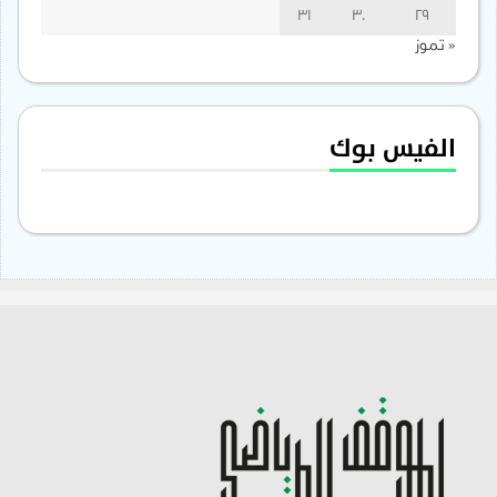
31
30
29
« تموز
الفيس بوك