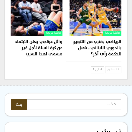
رياضة عربية
رياضة عربية
الرياضي يقترب من التتويج
وائل عرقجي يعلن الابتعاد
بالدوري اللبناني.. فهل
عن كرة السلة لأجل غير
للحكمة رأي آخر؟
مسمى لهذا السبب
السابق
التالي