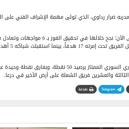
دربه ضرار رداوي، الذي تولى مهمة الإشراف الفني على ال
وقاد الرداوي “الأحمر الحمصي” في 8 مباريات حتى الآن؛ نجح خلالها في تحقيق الفوز بـ 6 موا
اثنتين، دون أن يتذوق طعم الخسارة مطلقاً. وسجل الفريق تحت إمرته 
ويحتل “الفارس الأحمر” وصافة الترتيب العام للدوري السوري الممتاز برصيد 50 نقطة، وبفارق نقطة وحيد
ثالثة والعشرين فريق الشعلة على أرض الأخير في درعا.
Telegram
طباعة