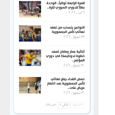
للمرة الرابعة توالياً.. الوحدة
بطلاً للدوري السوري لكرة…
6 آب , 2026
النواعير ينسحب من نصف
نهائي كأس الجمهورية
31 تموز , 2026
ثنائية عمار رمضان تمهد
خطوة لدونايسكا في دوري
المؤتمر…
30 تموز , 2026
حمص الفداء يبلغ نهائي
كأس الجمهورية بعد انتصار
عريض على…
30 تموز , 2026
السابق
التالي
1 من 484