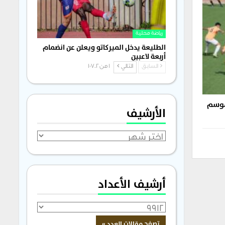
رياضة محلية
الطليعة يدخل الميركاتو ويعلن عن انضمام
أربعة لاعبين
السابق
التالي
1 من 1٬702
لموسم
الأرشيف
الأرشيف
أرشيف الأعداد