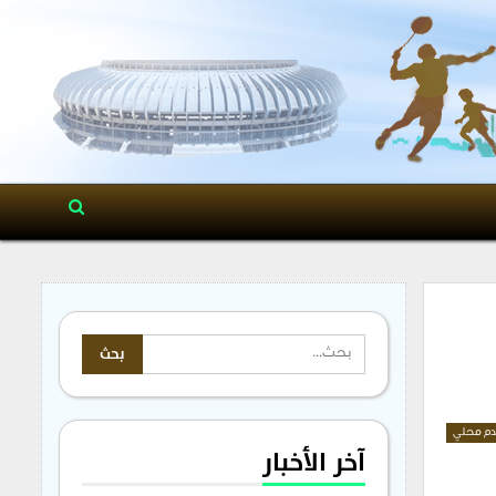
م محلي
آخر الأخبار