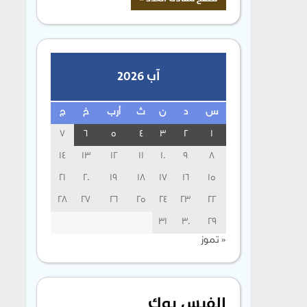
آب 2026
س
د
ن
ث
أرب
خ
ج
7
6
5
4
3
2
1
14
13
12
11
10
9
8
21
20
19
18
17
16
15
28
27
26
25
24
23
22
31
30
29
« تموز
الفيس بوك