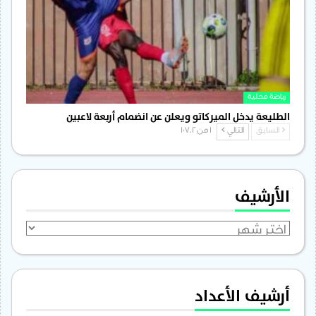
رياضة محلية
الطليعة يدخل الميركاتو ويعلن عن انضمام أربعة لاعبين
السابق
التالي
1 من 1٬702
الأرشيف
الأرشيف
أرشيف الأعداد