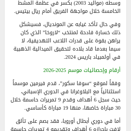
وسطه (مواليد 2003) بكسر في عظمة المشط
الخامسة خلال مواجهة الفريق أمام ريال بيتيس.
وفي حال تأكد غيابه عن المونديال، فسيشكل
ذلك خسارة فادحة لمنتخب “لاروخا” الذي كان
يراهن بقوة على قدرات اللاعب التهديفية، لا
سيما بعدما قاد بلاده لتحقيق الميدالية الذهبية
في أولمبياد باريس 2024.
أرقام وإحصائيات موسم 2025-2026
وفقاً لموقع “سوفا سكور”، قدم فيرمين موسماً
استثنائياً مع البلاوغرانا في الدوري الإسباني،
حيث سجل 6 أهداف وقدم 9 تمريرات حاسمة خلال
30 مباراة خاضها، منها 19 مباراة كأساسي.
أما في دوري أبطال أوروبا، فقد بصم على تألق
لافت بإحرازه 6 أهداف وتقديمه 4 تمريرات حاسمة