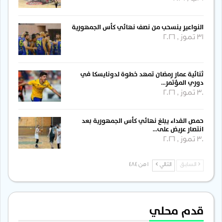
النواعير ينسحب من نصف نهائي كأس الجمهورية
31 تموز , 2026
ثنائية عمار رمضان تمهد خطوة لدونايسكا في
دوري المؤتمر…
30 تموز , 2026
حمص الفداء يبلغ نهائي كأس الجمهورية بعد
انتصار عريض على…
30 تموز , 2026
السابق
التالي
1 من 484
قدم محلي