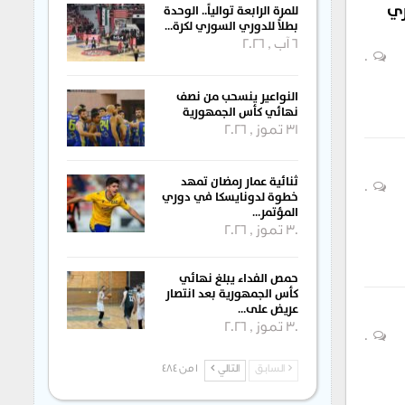
ري
للمرة الرابعة توالياً.. الوحدة
بطلاً للدوري السوري لكرة…
6 آب , 2026
0
النواعير ينسحب من نصف
نهائي كأس الجمهورية
31 تموز , 2026
ثنائية عمار رمضان تمهد
0
خطوة لدونايسكا في دوري
المؤتمر…
30 تموز , 2026
حمص الفداء يبلغ نهائي
كأس الجمهورية بعد انتصار
عريض على…
30 تموز , 2026
0
السابق
التالي
1 من 484