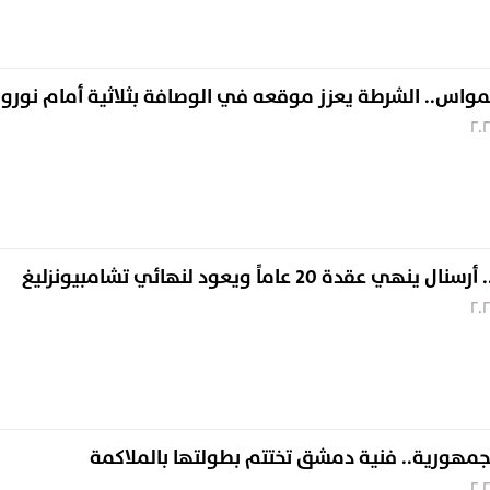
واس.. الشرطة يعزز موقعه في الوصافة بثلاثية أمام نوروز
دة 20 عاماً ويعود لنهائي تشامبيونزليغ
لجمهورية.. فنية دمشق تختتم بطولتها بالملاكمة