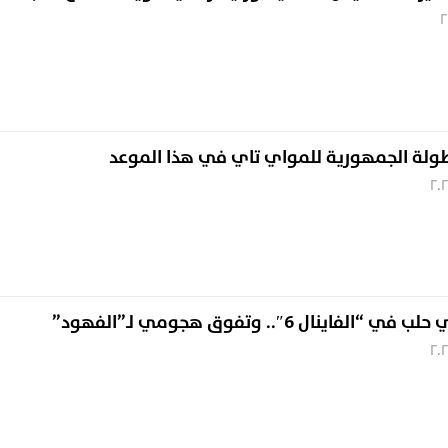
ة الجمهورية للمواي تاي في هذا الموعد
اينال 6″.. وتفوق هجومي لـ”الفهود”