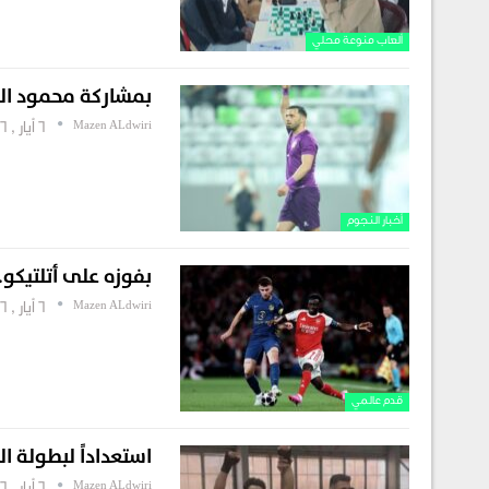
ألعاب منوعة محلي
بمشاركة محمود الم
Mazen ALdwiri
6 أيار , 2026
أخبار النجوم
بفوزه على أتلتيكو.. أرسنال ينهي عق
Mazen ALdwiri
6 أيار , 2026
قدم عالمي
استعداداً لبطولة ا
Mazen ALdwiri