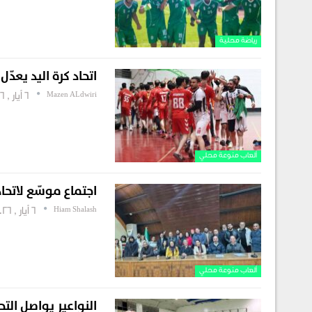
رياضة محلية
اتحاد كرة اليد يعد
Mazen ALdwiri
6 أيار , 2026
ألعاب منوعة محلي
اجتماع موسّع لاتحاد
Hiam Shalash
6 أيار , 2026
ألعاب منوعة محلي
النواعير يواصل التحضيرات لـ “فاينال 4” في 