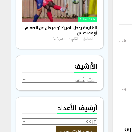
رياضة محلية
الطليعة يدخل الميركاتو ويعلن عن انضمام
أربعة لاعبين
السابق
التالي
1 من 1٬702
0
الأرشيف
الأرشيف
0
أرشيف الأعداد