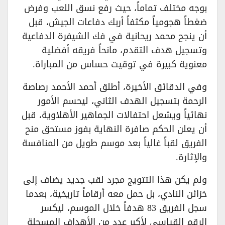
بوجه مختلف تماماً، حيث رفع نسق اللعب وفرض
ضغطاً هجومياً مكثفاً أربك دفاعات الجيش، قبل
أن ينجح محمد ريحانية في فك الشيفرة الدفاعية
وتسجيل هدف التقدم، مانحاً فريقه أفضلية
معنوية كبيرة في توقيت حساس من المباراة.
وفي الدقائق الأخيرة، أطلق أحمد الأحمد رصاصة
الرحمة بتسجيل الهدف الثاني، ليحسم الأمور
نهائياً ويشعل احتفالات الجماهير الأهلاوية، قبل
أن يعلن الحكم صافرة النهاية بفوز مستحق منح
الفريق لقباً غالياً بعد موسم طويل من المنافسة
والإثارة.
ولم يكن هذا التتويج مجرد لقب جديد يضاف إلى
خزائن النادي، بل حمل معه أرقاماً تاريخية، بعدما
سجل الفريق 83 هدفاً خلال الموسم، ليكسر
الرقم القياسي لأكبر عدد من الأهداف المسجلة