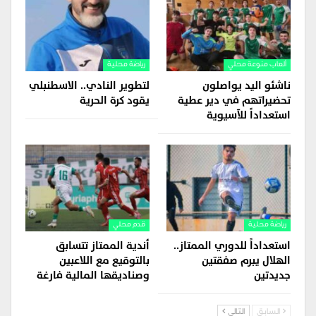
ألعاب منوعة محلي
رياضة محلية
ناشئو اليد يواصلون
لتطوير النادي.. الاسطنبلي
تحضيراتهم في دير عطية
يقود كرة الحرية
استعداداً للآسيوية
رياضة محلية
قدم محلي
استعداداً للدوري الممتاز..
أندية الممتاز تتسابق
الهلال يبرم صفقتين
بالتوقيع مع اللاعبين
جديدتين
وصناديقها المالية فارغة
السابق
التالي