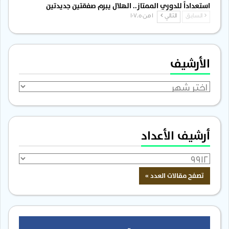
استعداداً للدوري الممتاز.. الهلال يبرم صفقتين جديدتين
السابق
التالي
1 من 1٬705
الأرشيف
الأرشيف
أرشيف الأعداد