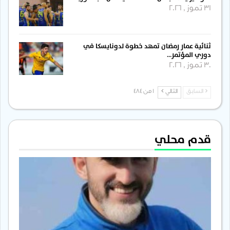
31 تموز , 2026
ثنائية عمار رمضان تمهد خطوة لدونايسكا في
دوري المؤتمر…
30 تموز , 2026
السابق
التالي
1 من 484
قدم محلي