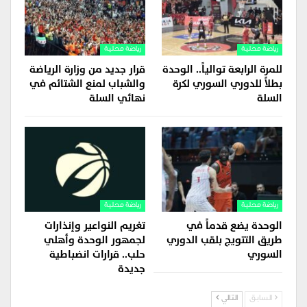
رياضة محلية
رياضة محلية
للمرة الرابعة توالياً.. الوحدة
قرار جديد من وزارة الرياضة
بطلاً للدوري السوري لكرة
والشباب لمنع الشتائم في
السلة
نهائي السلة
رياضة محلية
رياضة محلية
الوحدة يضع قدماً في
تغريم النواعير وإنذارات
طريق التتويج بلقب الدوري
لجمهور الوحدة وأهلي
السوري
حلب.. قرارات انضباطية
جديدة
السابق
التالي