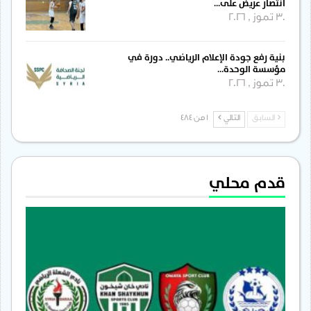
انتصار عريض على…
30 تموز , 2026
بنية رفع جودة الإعلام الرياضي.. دورة في
مؤسسة الوحدة…
30 تموز , 2026
السابق
التالي
1 من 484
قدم محلي