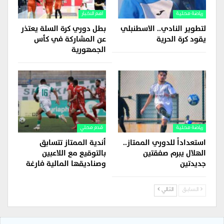
رياضة محلية
اهم الاخبار
لتطوير النادي.. الاسطنبلي
بطل دوري كرة السلة يعتذر
يقود كرة الحرية
عن المشاركة في كأس
الجمهورية
رياضة محلية
قدم محلي
استعداداً للدوري الممتاز..
أندية الممتاز تتسابق
الهلال يبرم صفقتين
بالتوقيع مع اللاعبين
جديدتين
وصناديقها المالية فارغة
السابق
التالي