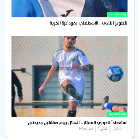
رياضة محلية
لتطوير النادي.. الاسطنبلي يقود كرة الحرية
رياضة محلية
استعداداً للدوري الممتاز.. الهلال يبرم صفقتين جديدتين
السابق
التالي
1 من 1٬705