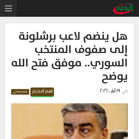
هل ينضم لاعب برشلونة
إلى صفوف المنتخب
السوري.. موفق فتح الله
يوضح
في
19 أيار , 2026
اهم الاخبار
قدم محلي