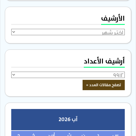
الأرشيف
الأرشيف
أرشيف الأعداد
آب 2026
س
د
ن
ث
أرب
خ
ج