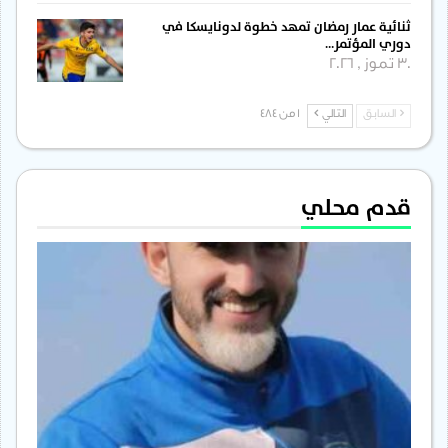
ثنائية عمار رمضان تمهد خطوة لدونايسكا في
دوري المؤتمر…
30 تموز , 2026
السابق
التالي
1 من 484
قدم محلي