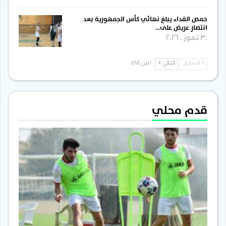
حمص الفداء يبلغ نهائي كأس الجمهورية بعد
انتصار عريض على…
30 تموز , 2026
السابق
التالي
1 من 484
قدم محلي