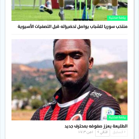
رياضة محلية
منتخب سوريا للشباب يواصل تحضيراته قبل التصفيات الآسيوية
رياضة محلية
الطليعة يعزز صفوفه بمحترف جديد
السابق
التالي
1 من 1٬703