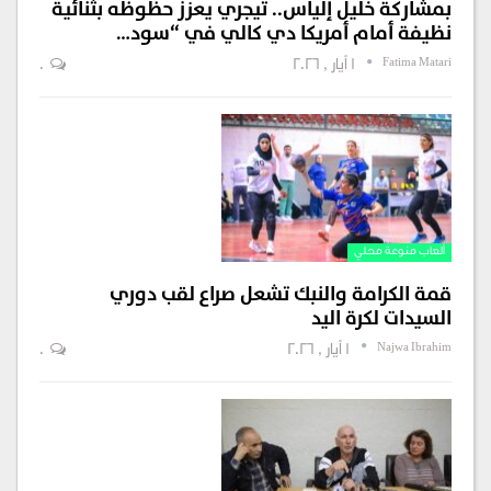
بمشاركة خليل إلياس.. تيجري يعزز حظوظه بثنائية
نظيفة أمام أمريكا دي كالي في “سود…
Fatima Matari
1 أيار , 2026
0
ألعاب منوعة محلي
قمة الكرامة والنبك تشعل صراع لقب دوري
السيدات لكرة اليد
Najwa Ibrahim
1 أيار , 2026
0