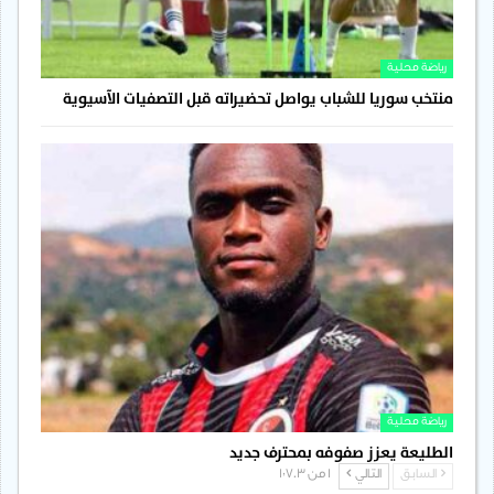
رياضة محلية
منتخب سوريا للشباب يواصل تحضيراته قبل التصفيات الآسيوية
رياضة محلية
الطليعة يعزز صفوفه بمحترف جديد
السابق
التالي
1 من 1٬703