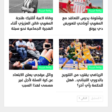
رياضة عربية
رياضة عربية
برشلونة يدرس التعاقد مع
وفاة لاعبة أتلتيك طنجة
المغربي أوناحي لتعويض
المغربي فاتن العزيزي أثناء
دي يونغ
الهجرة الجماعية نحو سبتة
رياضة عربية
رياضة عربية
الرياضي يقترب من التتويج
وائل عرقجي يعلن الابتعاد
بالدوري اللبناني.. فهل
عن كرة السلة لأجل غير
للحكمة رأي آخر؟
مسمى لهذا السبب
السابق
التالي