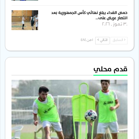
حمص الفداء يبلغ نهائي كأس الجمهورية بعد
انتصار عريض على…
30 تموز , 2026
السابق
التالي
1 من 484
قدم محلي