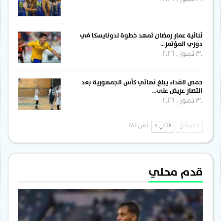
ثنائية عمار رمضان تمهد خطوة لدونايسكا في
دوري المؤتمر…
30 تموز , 2026
حمص الفداء يبلغ نهائي كأس الجمهورية بعد
انتصار عريض على…
30 تموز , 2026
السابق
التالي
1 من 484
قدم محلي