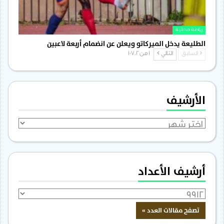
رياضة محلية
الطليعة يدخل الميركاتو ويعلن عن انضمام أربعة لاعبين
السابق
التالي
1 من 1٬702
الأرشيف
الأرشيف
أرشيف الأعداد