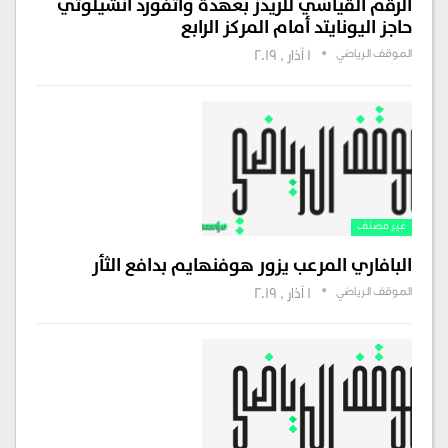
الرقم القياسي للريدز بعهدة واتفورد أنشيلوتي
حاجز اليونايتد أمام المركز الرابع
الموقف الرياضي
1 آذار , 2019
غير مصنف
البافاري المرعب يزور هوفنهايم بدافع الثأر
الموقف الرياضي
1 آذار , 2019