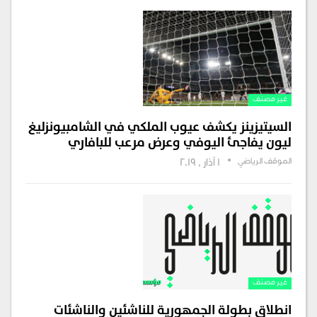
غير مصنف
السيتيزينز يكشف عيوب الملكي في الشامبيونزليغ
ليون يفاجئ اليوفي وعرض مرعب للبافاري
الموقف الرياضي
1 آذار , 2019
غير مصنف
انطلاق بطولة الجمهورية للناشئين والناشئات