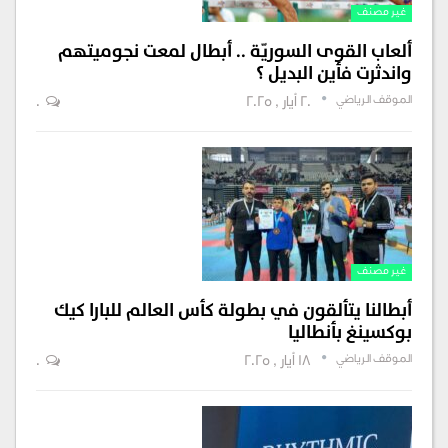
غير مصنف
ألعاب القوى السوريّة .. أبطال لمعت نجوميتهم
واندثرت فأين البديل ؟
الموقف الرياضي
20 أيار , 2025
0
غير مصنف
أبطالنا يتألقون في بطولة كأس العالم للبارا كيك
بوكسينغ بأنطاليا
الموقف الرياضي
18 أيار , 2025
0