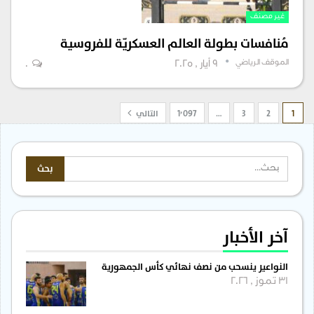
غير مصنف
مُنافسات بطولة العالم العسكريّة للفروسية
الموقف الرياضي
9 أيار , 2025
0
1
2
3
…
1٬097
التالي
آخر الأخبار
النواعير ينسحب من نصف نهائي كأس الجمهورية
31 تموز , 2026