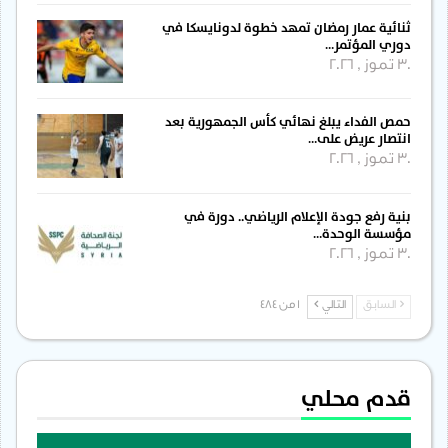
ثنائية عمار رمضان تمهد خطوة لدونايسكا في
دوري المؤتمر…
30 تموز , 2026
حمص الفداء يبلغ نهائي كأس الجمهورية بعد
انتصار عريض على…
30 تموز , 2026
بنية رفع جودة الإعلام الرياضي.. دورة في
مؤسسة الوحدة…
30 تموز , 2026
السابق
التالي
1 من 484
قدم محلي