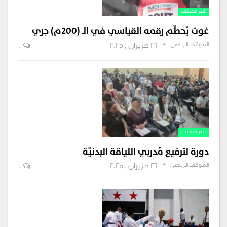
غير مصنف
غوت يُحطّم رقمه القياسي في الـ (200م) جري
الموقف الرياضي
26 حزيران , 2025
0
غير مصنف
دورة لترفيع مُدربي اللياقة البدنيّة
الموقف الرياضي
26 حزيران , 2025
0