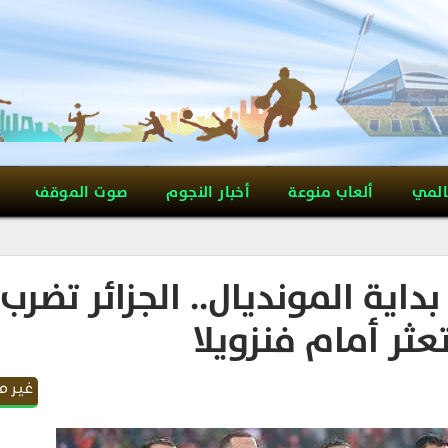
المي
ألعاب منوعة
أخبار النجوم
صوت الموقف
داية المونديال.. الجزائر تضرب
تعثر أمام فنزويلا
غير 