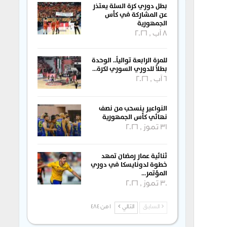
بطل دوري كرة السلة يعتذر
عن المشاركة في كأس
الجمهورية
8 آب , 2026
للمرة الرابعة توالياً.. الوحدة
بطلاً للدوري السوري لكرة…
6 آب , 2026
النواعير ينسحب من نصف
نهائي كأس الجمهورية
31 تموز , 2026
ثنائية عمار رمضان تمهد
خطوة لدونايسكا في دوري
المؤتمر…
30 تموز , 2026
السابق
التالي
1 من 484