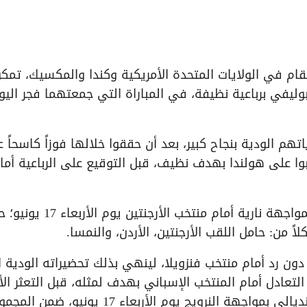
ر الاستعدادات المكثفة لمونديال 2026 المقام في الولايات المتحدة الأمريكية وكندا والمكسيك، تم
وليفي برباعية نظيفة، في المباراة التي جمعتهما فجر اليو
اتهم الودية بنجاح كبير، بعد أن حققوا خلالها فوزاً كاسحاً 
لباً، وتغلبوا على هولندا بهدف نظيف، قبل التوقيع على الرباعية أما
ويفتتح المنتخب الجزائري مبارياته في المونديال بمواجهة نارية أمام منتخب الأرجنت
 من: حامل اللقب الأرجنتين، الأردن، والنمسا.
ن رد أمام منتخب فنزويلا، لينهي بذلك تحضيراته الودية ا
ادل أمام المنتخب الإسباني بهدف لمثله، قبل التعثر الأخ
أمام فنزويلا. ويبدأ أسود الرافدين مشوارهم المونديالي بمواجهة النرويج يوم الأربعاء 17 يونيو،