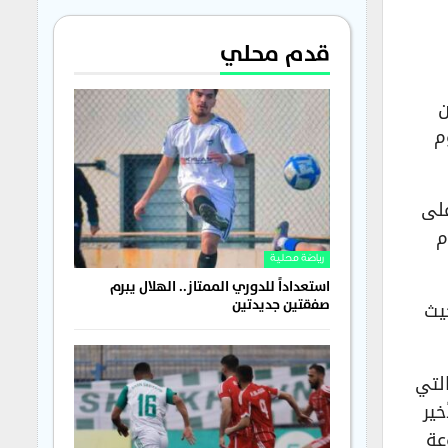
قدم محلي
كن
م
على
م
رياضة محلية
استعداداً للدوري الممتاز.. الهلال يبرم
صفقتين جديدتين
ين يوم الأربعاء 17 يونيو؛ حيث
لتي
ير
 ضمن المجموعة