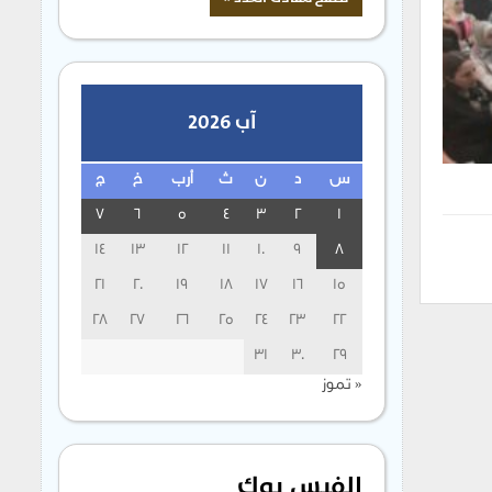
آب 2026
س
د
ن
ث
أرب
خ
ج
7
6
5
4
3
2
1
14
13
12
11
10
9
8
21
20
19
18
17
16
15
28
27
26
25
24
23
22
31
30
29
« تموز
الفيس بوك