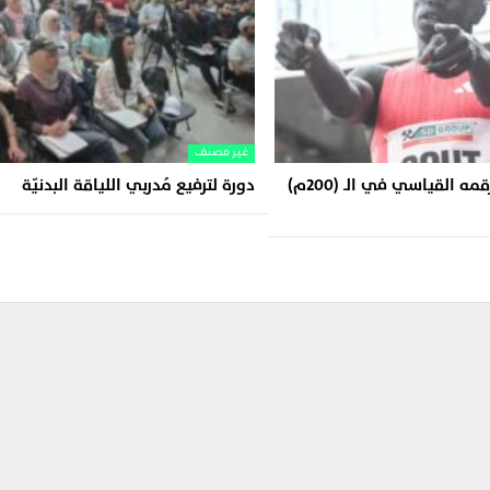
غير مصنف
غوت يُحطّم رقمه القياسي في الـ (200م)
دورة لترفيع مُدربي اللياقة البدنيّة