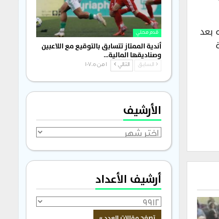
 بعد
قدم محلي
واجهة
أندية الممتاز تتسابق بالتوقيع مع اللاعبين
وصناديقها المالية…
السابق
التالي
1 من 1٬705
الأرشيف
الأرشيف
أرشيف الأعداد