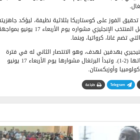
حقيق الفوز على كوستاريكا بثلاثية نظيفة، ليؤكد جاهزيته
فوزه السابق على نيوزيلندا بهدف نظيف. ويستهل المنتخب الإنجليزي مشواره يوم الأربعاء 17 يونيو بم
ي تضم غانا، كرواتيا، وبنما.
لنيجيري بهدفين لهدف، وهو الانتصار الثاني له في فترة
التحضيرات بعد فوزه الأول على تشيلي بالنتيجة ذاتها (2-1). وتبدأ البرتغال مشوارها يوم الأربعاء 17 يونيو
ولومبيا وأوزبكستان.
Telegram
طباعة