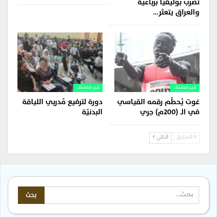
تضرب بوليفيا برباعية
والعراق يتعثر…
غير مصنف
غير مصنف
غوت يُحطّم رقمه القياسي
دورة لترفيع مُدربي اللياقة
في الـ (200م) جري
البدنيّة
السابق
التالي