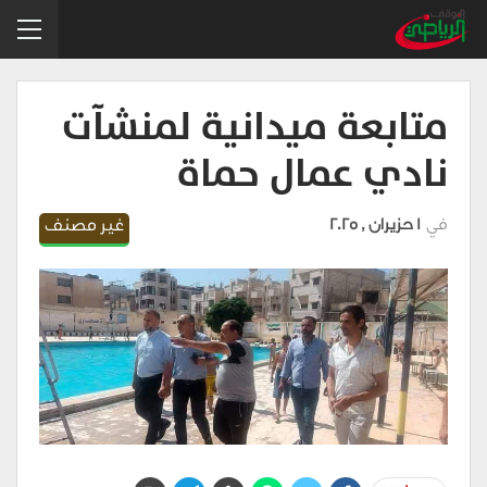
متابعة ميدانية لمنشآت
نادي عمال حماة
في
1 حزيران , 2025
غير مصنف