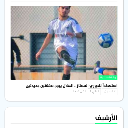
رياضة محلية
استعداداً للدوري الممتاز.. الهلال يبرم صفقتين جديدتين
السابق
التالي
1 من 1٬705
الأرشيف