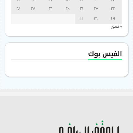
28
27
26
25
24
23
22
31
30
29
« تموز
الفيس بوك