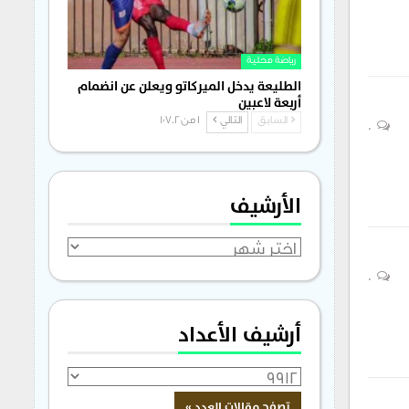
رياضة محلية
الطليعة يدخل الميركاتو ويعلن عن انضمام
أربعة لاعبين
السابق
التالي
1 من 1٬702
0
الأرشيف
الأرشيف
0
أرشيف الأعداد