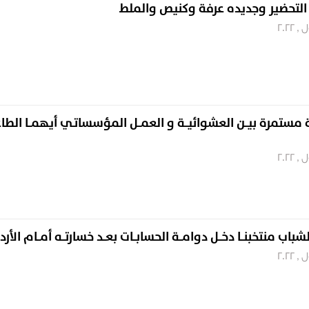
التحضير وجديده عرفة وكنيص والملط
 مستمرة بيــن العشوائيــة و العمــل المؤسساتـي أيهمــا الطاغ
ب منتخبنــا دخــل دوامــة الحسابــات بعــد خسارتــه أمــام الأرد