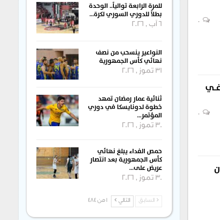
للمرة الرابعة توالياً.. الوحدة
بطلاً للدوري السوري لكرة…
0
6 آب , 2026
النواعير ينسحب من نصف
نهائي كأس الجمهورية
31 تموز , 2026
ــي
ثنائية عمار رمضان تمهد
خطوة لدونايسكا في دوري
0
المؤتمر…
30 تموز , 2026
حمص الفداء يبلغ نهائي
كأس الجمهورية بعد انتصار
ن
عريض على…
30 تموز , 2026
السابق
التالي
1 من 484