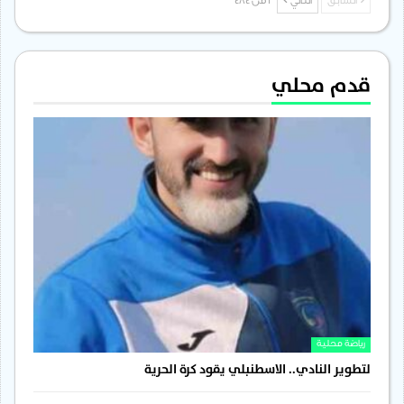
السابق
التالي
1 من 484
قدم محلي
رياضة محلية
لتطوير النادي.. الاسطنبلي يقود كرة الحرية