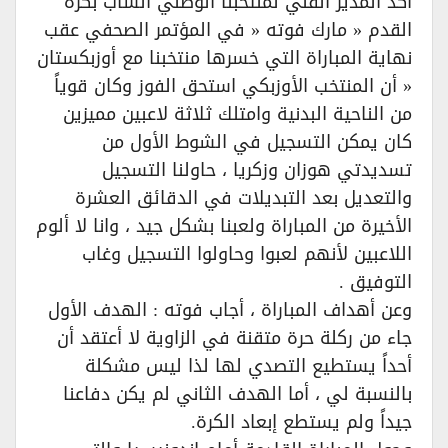
أكد المدير الفني لمنتخبنا الوطني الشاب بكرة
القدم « مارك فوته « في المؤتمر الصحفي عقب
نهاية المباراة التي خسرها منتخبنا مع أوزبكستان
« أن المنتخب الأوزبكي استحق الفوز وكان قوياً
من الناحية البدنية وامتلك ثلاثة لاعبين مميزين
كان يمكن التسجيل في الشوط الأول من
تسديدتي هوزان وزكريا ، حاولنا التسجيل
والتعديل بعد التبديلات في الدقائق العشرة
الأخيرة من المباراة ولعبنا بشكل جيد ، وانا لا ألوم
اللاعبين لأنهم لعبوا وحاولوا التسجيل وغاب
التوفيق .
وعن أهداف المباراة ، أجاب فوته : الهدف الأول
جاء من ركلة حرة متقنة في الزاوية لا أعتقد أن
أحداً يستطيع التصدي لها لذا ليس مشكلة
بالنسبة لي ، أما الهدف الثاني لم يكن دفاعنا
جيداً ولم يستطع إبعاد الكرة.