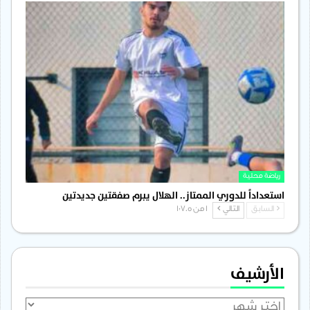
رياضة محلية
استعداداً للدوري الممتاز.. الهلال يبرم صفقتين جديدتين
السابق
التالي
1 من 1٬705
الأرشيف
الأرشيف