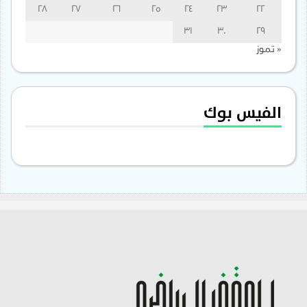
28
27
26
25
24
23
22
31
30
29
« تموز
الفيس بوك