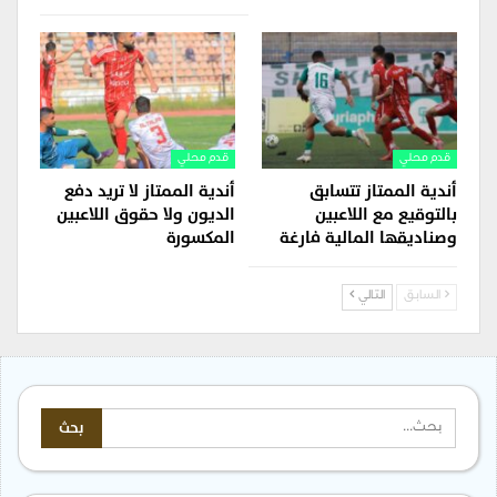
قدم محلي
قدم محلي
أندية الممتاز تتسابق
أندية الممتاز لا تريد دفع
بالتوقيع مع اللاعبين
الديون ولا حقوق اللاعبين
وصناديقها المالية فارغة
المكسورة
السابق
التالي